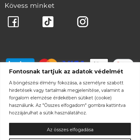
Kövess minket
Fontosnak tartjuk az adatok védelmét
A böngészési élmény fokozása, a személyre szabott
hirdetések vagy tartalmak megjelenítése, valamint a
forgalom elemzése érdekében sütiket (cookie)
használunk. Az "Összes elfogadom" gombra kattintva
hozzájárulhat a sütik használatához.
Az összes elfogadása