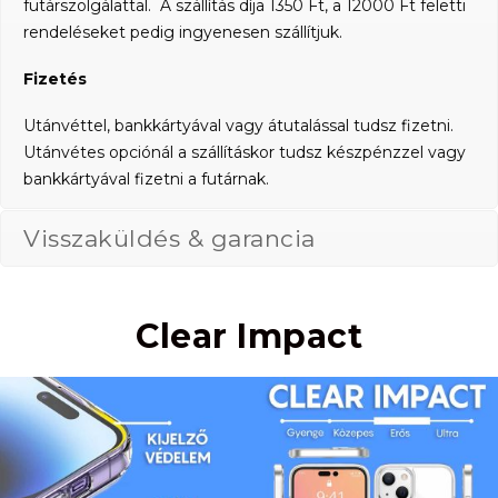
futárszolgálattal. A szállítás díja 1350 Ft, a 12000 Ft feletti
rendeléseket pedig ingyenesen szállítjuk.
Fizetés
Utánvéttel, bankkártyával vagy átutalással tudsz fizetni.
Utánvétes opciónál a szállításkor tudsz készpénzzel vagy
bankkártyával fizetni a futárnak.
Visszaküldés & garancia
Clear Impact