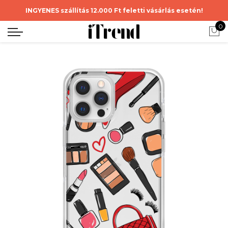
INGYENES szállítás 12.000 Ft feletti vásárlás esetén!
0