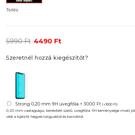
Törlés
Original
Current
5990
Ft
4490
Ft
price
price
was:
is:
Szeretnél hozzá kiegészítőt?
5990 Ft.
4490 Ft.
Strong 0,20 mm 9H üvegfólia + 3000 Ft
(
+
3000
Ft
)
0,20 mm vastagságú, kerekített szélű, üvegfólia. 9H keménysége miatt jól
védi a kijelzőt hegyes tárgyaktól és karcoktól.