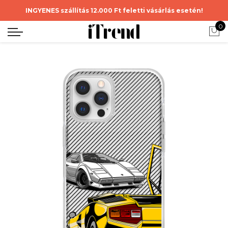
INGYENES szállítás 12.000 Ft feletti vásárlás esetén!
0