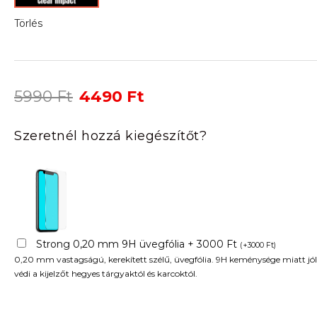
Törlés
Original
Current
5990
Ft
4490
Ft
price
price
was:
is:
Szeretnél hozzá kiegészítőt?
5990 Ft.
4490 Ft.
Strong 0,20 mm 9H üvegfólia + 3000 Ft
(
+
3000
Ft
)
0,20 mm vastagságú, kerekített szélű, üvegfólia. 9H keménysége miatt jól
védi a kijelzőt hegyes tárgyaktól és karcoktól.