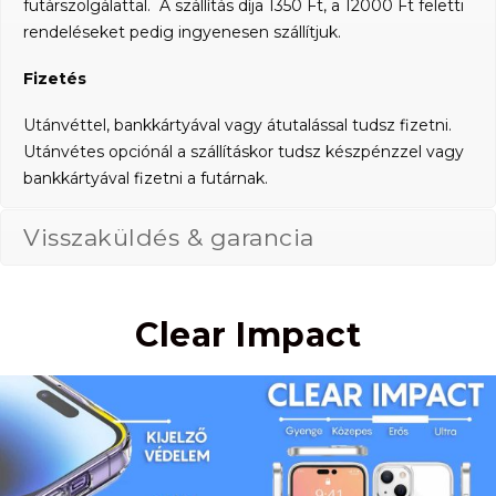
futárszolgálattal. A szállítás díja 1350 Ft, a 12000 Ft feletti
rendeléseket pedig ingyenesen szállítjuk.
Fizetés
Utánvéttel, bankkártyával vagy átutalással tudsz fizetni.
Utánvétes opciónál a szállításkor tudsz készpénzzel vagy
bankkártyával fizetni a futárnak.
Visszaküldés & garancia
Clear Impact