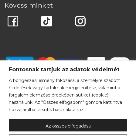
Kövess minket
Fontosnak tartjuk az adatok védelmét
A böngészési élmény fokozása, a személyre szabott
hirdetések vagy tartalmak megjelenítése, valamint a
forgalom elemzése érdekében sütiket (cookie)
használunk. Az "Összes elfogadom" gombra kattintva
hozzájárulhat a sütik használatához.
Az összes elfogadása