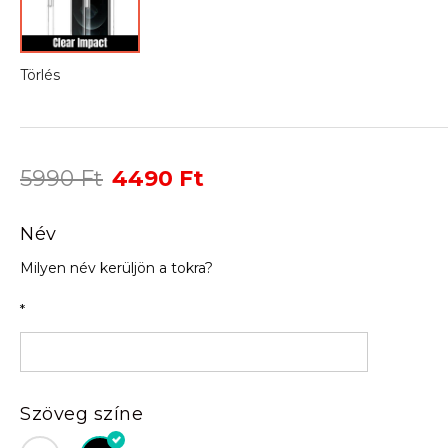
Törlés
Original
Current
5990
Ft
4490
Ft
price
price
was:
is:
Név
5990 Ft.
4490 Ft.
Milyen név kerüljön a tokra?
*
Szöveg színe