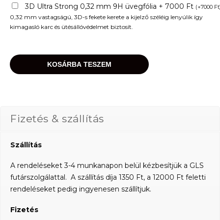
3D Ultra Strong 0,32 mm 9H üvegfólia + 7000 Ft
(
+
7000
Ft
0,32 mm vastagságú, 3D-s fekete kerete a kijelző széléig lenyúlik így
kimagasló karc és ütésállóvédelmet biztosít.
KOSÁRBA TESZEM
Fizetés & szállítás
Szállítás
A rendeléseket 3-4 munkanapon belül kézbesítjük a GLS
futárszolgálattal. A szállítás díja 1350 Ft, a 12000 Ft feletti
rendeléseket pedig ingyenesen szállítjuk.
Fizetés