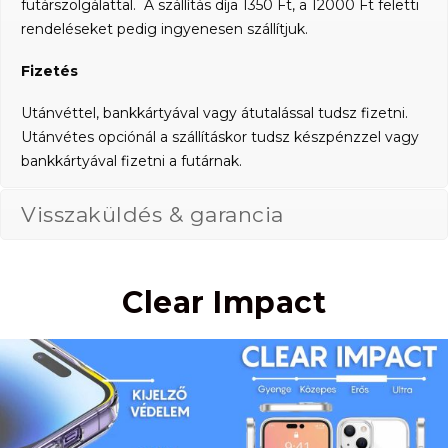
futárszolgálattal. A szállítás díja 1350 Ft, a 12000 Ft feletti
rendeléseket pedig ingyenesen szállítjuk.
Fizetés
Utánvéttel, bankkártyával vagy átutalással tudsz fizetni.
Utánvétes opciónál a szállításkor tudsz készpénzzel vagy
bankkártyával fizetni a futárnak.
Visszaküldés & garancia
Clear Impact