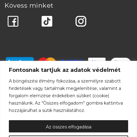
Kövess minket
Fontosnak tartjuk az adatok védelmét
A böngészési élmény fokozása, a személyre szabott
hirdetések vagy tartalmak megjelenítése, valamint a
forgalom elemzése érdekében sütiket (cookie)
használunk. Az "Összes elfogadom" gombra kattintva
hozzájárulhat a sütik használatához.
Az összes elfogadása