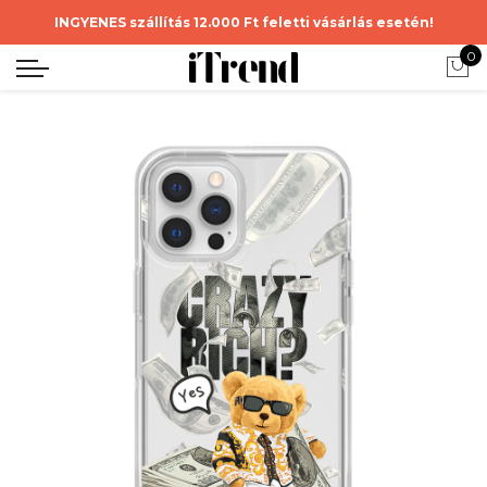
INGYENES szállítás 12.000 Ft feletti vásárlás esetén!
0