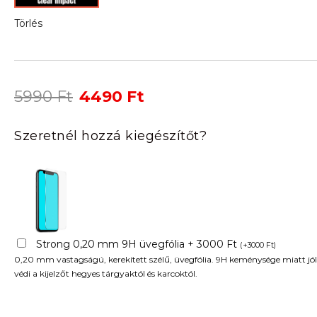
Törlés
Original
Current
5990
Ft
4490
Ft
price
price
was:
is:
Szeretnél hozzá kiegészítőt?
5990 Ft.
4490 Ft.
Strong 0,20 mm 9H üvegfólia + 3000 Ft
(
+
3000
Ft
)
0,20 mm vastagságú, kerekített szélű, üvegfólia. 9H keménysége miatt jól
védi a kijelzőt hegyes tárgyaktól és karcoktól.