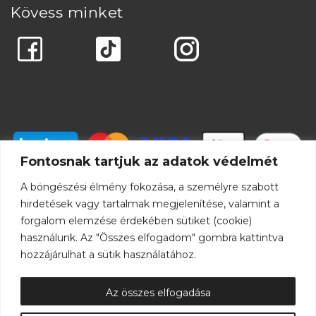
Kövess minket
Fontosnak tartjuk az adatok védelmét
A böngészési élmény fokozása, a személyre szabott
hirdetések vagy tartalmak megjelenítése, valamint a
forgalom elemzése érdekében sütiket (cookie)
használunk. Az "Összes elfogadom" gombra kattintva
hozzájárulhat a sütik használatához.
Az összes elfogadása