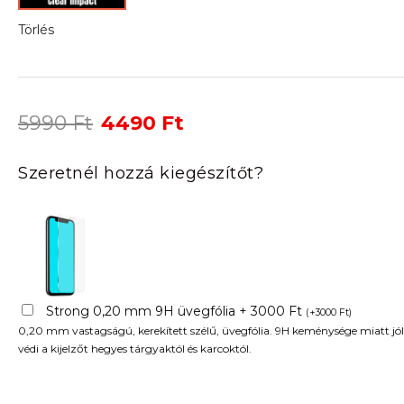
Törlés
Original
Current
5990
Ft
4490
Ft
price
price
was:
is:
Szeretnél hozzá kiegészítőt?
5990 Ft.
4490 Ft.
Strong 0,20 mm 9H üvegfólia + 3000 Ft
(
+
3000
Ft
)
0,20 mm vastagságú, kerekített szélű, üvegfólia. 9H keménysége miatt jól
védi a kijelzőt hegyes tárgyaktól és karcoktól.