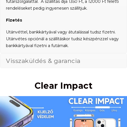
futárszolgálattal. A szállítás díja 1350 Ft, a 12000 Ft feletti
rendeléseket pedig ingyenesen szállítjuk.
Fizetés
Utánvéttel, bankkártyával vagy átutalással tudsz fizetni.
Utánvétes opciónál a szállításkor tudsz készpénzzel vagy
bankkártyával fizetni a futárnak.
Visszaküldés & garancia
Clear Impact