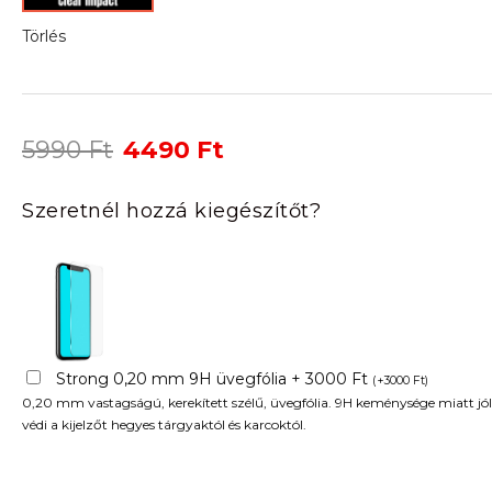
Törlés
Original
Current
5990
Ft
4490
Ft
price
price
was:
is:
Szeretnél hozzá kiegészítőt?
5990 Ft.
4490 Ft.
Strong 0,20 mm 9H üvegfólia + 3000 Ft
(
+
3000
Ft
)
0,20 mm vastagságú, kerekített szélű, üvegfólia. 9H keménysége miatt jól
védi a kijelzőt hegyes tárgyaktól és karcoktól.