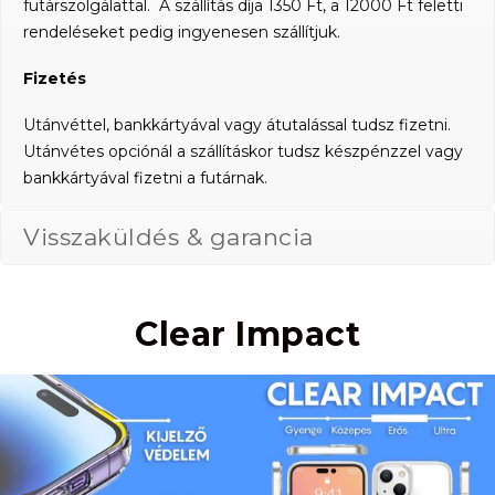
futárszolgálattal. A szállítás díja 1350 Ft, a 12000 Ft feletti
rendeléseket pedig ingyenesen szállítjuk.
Fizetés
Utánvéttel, bankkártyával vagy átutalással tudsz fizetni.
Utánvétes opciónál a szállításkor tudsz készpénzzel vagy
bankkártyával fizetni a futárnak.
Visszaküldés & garancia
Clear Impact