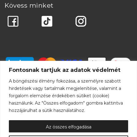
Kövess minket
Fontosnak tartjuk az adatok védelmét
A böngészési élmény fokozása, a személyre szabott
hirdetések vagy tartalmak megjelenítése, valamint a
forgalom elemzése érdekében sütiket (cookie)
használunk. Az "Összes elfogadom" gombra kattintva
hozzájárulhat a sütik használatához.
Az összes elfogadása