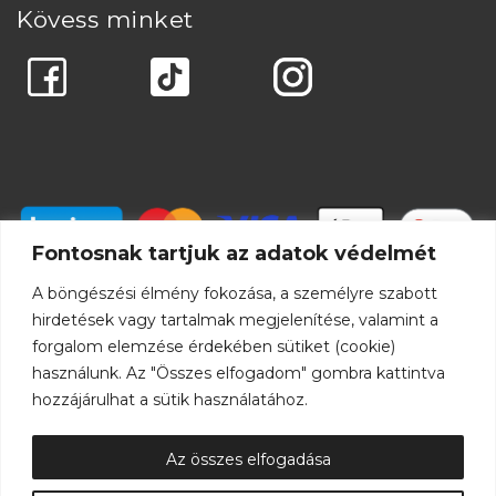
Kövess minket
Fontosnak tartjuk az adatok védelmét
A böngészési élmény fokozása, a személyre szabott
hirdetések vagy tartalmak megjelenítése, valamint a
forgalom elemzése érdekében sütiket (cookie)
használunk. Az "Összes elfogadom" gombra kattintva
hozzájárulhat a sütik használatához.
Az összes elfogadása