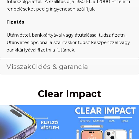
futárszolgálattal. A szállítás díja 1350 Ft, a 12000 Ft feletti
rendeléseket pedig ingyenesen szállítjuk.
Fizetés
Utánvéttel, bankkártyával vagy átutalással tudsz fizetni.
Utánvétes opciónál a szállításkor tudsz készpénzzel vagy
bankkártyával fizetni a futárnak.
Visszaküldés & garancia
Clear Impact