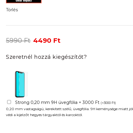
Törlés
Original
Current
5990
Ft
4490
Ft
price
price
was:
is:
Szeretnél hozzá kiegészítőt?
5990 Ft.
4490 Ft.
Strong 0,20 mm 9H üvegfólia + 3000 Ft
(
+
3000
Ft
)
0,20 mm vastagságú, kerekített szélű, üvegfólia. 9H keménysége miatt jól
védi a kijelzőt hegyes tárgyaktól és karcoktól.