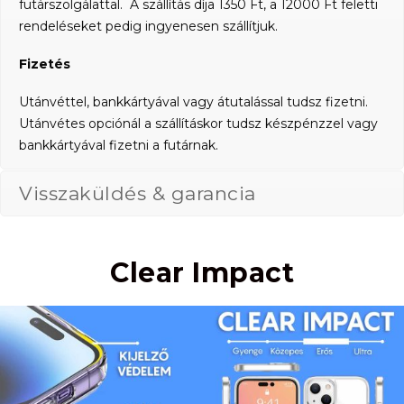
futárszolgálattal. A szállítás díja 1350 Ft, a 12000 Ft feletti
rendeléseket pedig ingyenesen szállítjuk.
Fizetés
Utánvéttel, bankkártyával vagy átutalással tudsz fizetni.
Utánvétes opciónál a szállításkor tudsz készpénzzel vagy
bankkártyával fizetni a futárnak.
Visszaküldés & garancia
Clear Impact