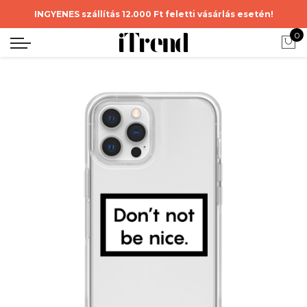
INGYENES szállítás 12.000 Ft feletti vásárlás esetén!
0