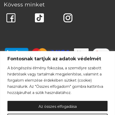
Kövess minket
Fontosnak tartjuk az adatok védelmét
A böngészési élmény fokozása, a személyre szabott
hirdetések vagy tartalmak megjelenítése, valamint a
forgalom elemzése érdekében sütiket (cookie)
használunk. Az "Összes elfogadom" gombra kattintva
hozzájárulhat a sütik használatához.
Az összes elfogadása