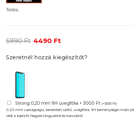
Törlés
Original
Current
5990
Ft
4490
Ft
price
price
was:
is:
Szeretnél hozzá kiegészítőt?
5990 Ft.
4490 Ft.
Strong 0,20 mm 9H üvegfólia + 3000 Ft
(
+
3000
Ft
)
0,20 mm vastagságú, kerekített szélű, üvegfólia. 9H keménysége miatt jól
védi a kijelzőt hegyes tárgyaktól és karcoktól.