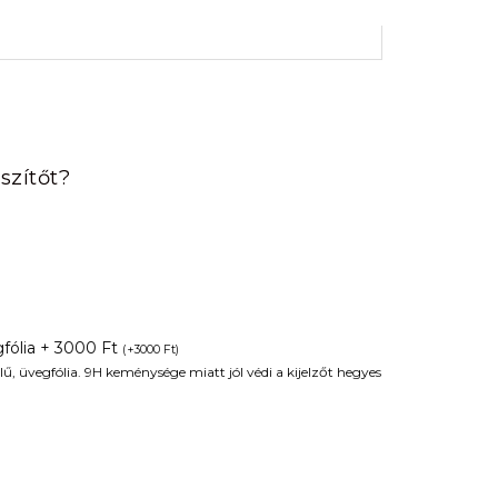
rrent
ice
szítőt?
90 Ft.
fólia + 3000 Ft
(
+
3000
Ft
)
ű, üvegfólia. 9H keménysége miatt jól védi a kijelzőt hegyes