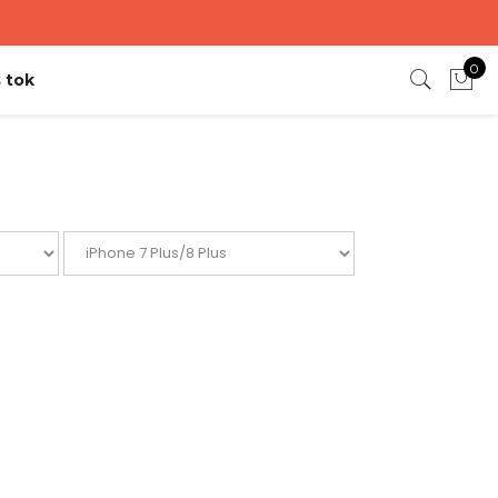
0
 tok