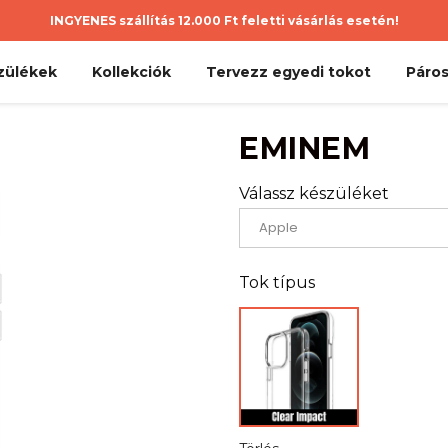
INGYENES szállítás 12.000 Ft feletti vásárlás esetén!
zülékek
Kollekciók
Tervezz egyedi tokot
Páros
EMINEM
Válassz készüléket
Tok típus