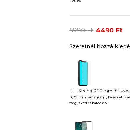
Törlés
Original
Cu
5990
Ft
4490
Ft
price
pr
was:
is:
Szeretnél hozzá kiegé
5990 Ft.
44
Strong 0,20 mm 9H üveg
0,20 mm vastagságú, kerekített szél
tárgyaktól és karcoktól.