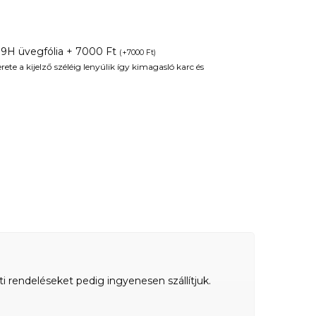
 9H üvegfólia + 7000 Ft
(
+
7000
Ft
)
te a kijelző széléig lenyúlik így kimagasló karc és
ti rendeléseket pedig ingyenesen szállítjuk.