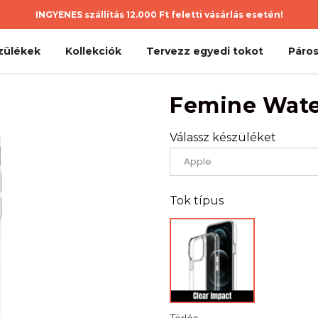
INGYENES szállítás 12.000 Ft feletti vásárlás esetén!
zülékek
Kollekciók
Tervezz egyedi tokot
Páros
Femine Wate
Válassz készüléket
Tok típus