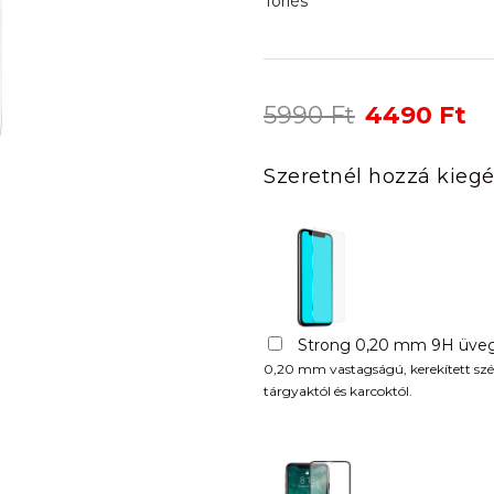
Törlés
Original
Cu
5990
Ft
4490
Ft
price
pr
was:
is:
Szeretnél hozzá kiegé
5990 Ft.
44
Strong 0,20 mm 9H üveg
0,20 mm vastagságú, kerekített szél
tárgyaktól és karcoktól.