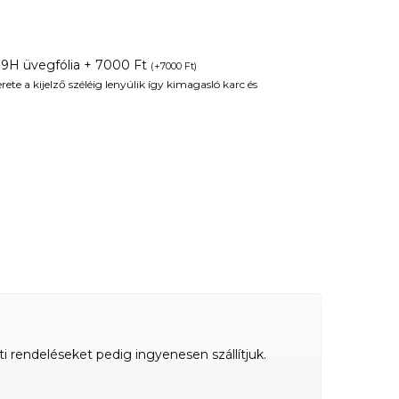
 9H üvegfólia + 7000 Ft
(
+
7000
Ft
)
te a kijelző széléig lenyúlik így kimagasló karc és
ti rendeléseket pedig ingyenesen szállítjuk.