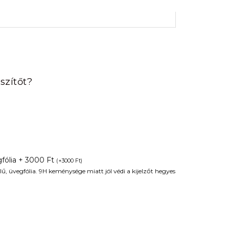
rrent
ice
szítőt?
90 Ft.
fólia + 3000 Ft
(
+
3000
Ft
)
ű, üvegfólia. 9H keménysége miatt jól védi a kijelzőt hegyes