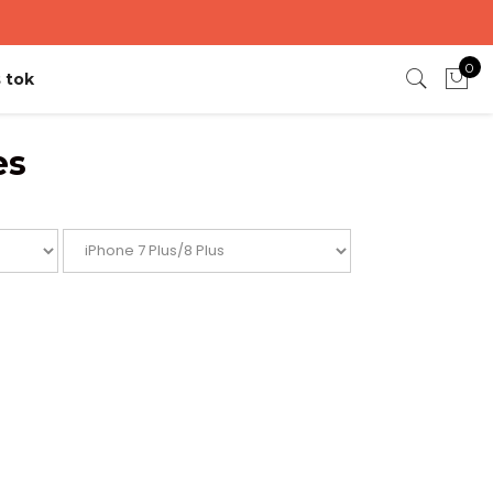
0
 tok
es