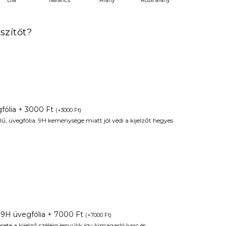
Lila
Narancs
Arany
Rozé arany
szítőt?
fólia + 3000 Ft
(
+
3000
Ft
)
ű, üvegfólia. 9H keménysége miatt jól védi a kijelzőt hegyes
 9H üvegfólia + 7000 Ft
(
+
7000
Ft
)
te a kijelző széléig lenyúlik így kimagasló karc és