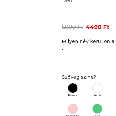
Törlés
Original
Cu
5990
Ft
4490
Ft
price
pr
was:
is:
Milyen név kerüljön a
5990 Ft.
44
*
Szöveg színe?
Fekete
Fehér