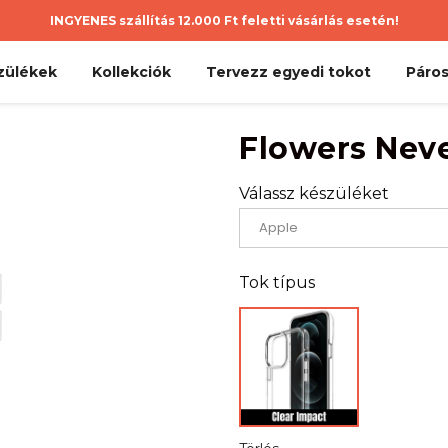
INGYENES szállítás 12.000 Ft feletti vásárlás esetén!
zülékek
Kollekciók
Tervezz egyedi tokot
Páros
Flowers Nev
Válassz készüléket
Tok típus