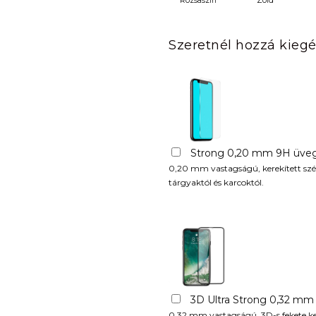
Rózsaszín
Zöld
Szeretnél hozzá kiegé
Strong 0,20 mm 9H üveg
0,20 mm vastagságú, kerekített szél
tárgyaktól és karcoktól.
3D Ultra Strong 0,32 mm
0,32 mm vastagságú, 3D-s fekete kere