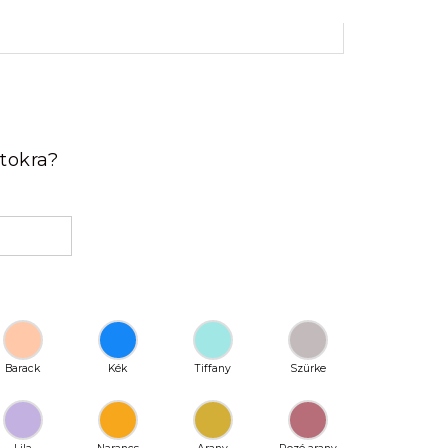
rrent
ice
 tokra?
90 Ft.
Barack
Kék
Tiffany
Szürke