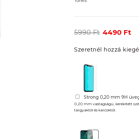
Törlés
Original
Cu
5990
Ft
4490
Ft
price
pr
was:
is:
Szeretnél hozzá kiegé
5990 Ft.
44
Strong 0,20 mm 9H üveg
0,20 mm vastagságú, kerekített szél
tárgyaktól és karcoktól.