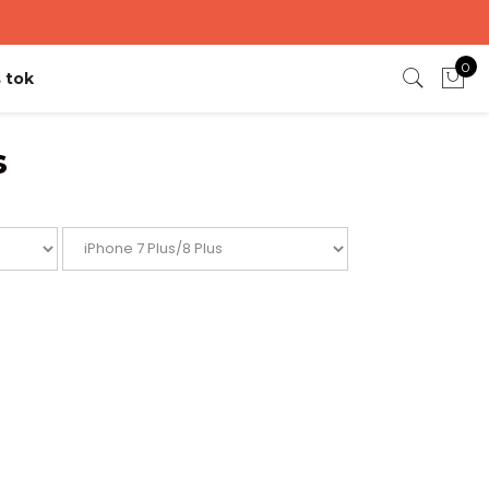
0
 tok
s