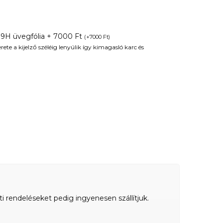
 9H üvegfólia + 7000 Ft
(
+
7000
Ft
)
te a kijelző széléig lenyúlik így kimagasló karc és
ti rendeléseket pedig ingyenesen szállítjuk.