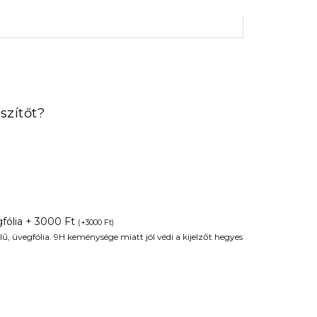
rrent
ice
szítőt?
90 Ft.
fólia + 3000 Ft
(
+
3000
Ft
)
ű, üvegfólia. 9H keménysége miatt jól védi a kijelzőt hegyes