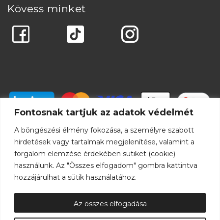
Kövess minket
Fontosnak tartjuk az adatok védelmét
A böngészési élmény fokozása, a személyre szabott
hirdetések vagy tartalmak megjelenítése, valamint a
forgalom elemzése érdekében sütiket (cookie)
használunk. Az "Összes elfogadom" gombra kattintva
hozzájárulhat a sütik használatához.
Az összes elfogadása