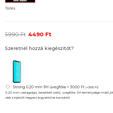
Törlés
Original
Current
5990
Ft
4490
Ft
price
price
was:
is:
Szeretnél hozzá kiegészítőt?
5990 Ft.
4490 Ft.
Strong 0,20 mm 9H üvegfólia + 3000 Ft
(
+
3000
Ft
)
0,20 mm vastagságú, kerekített szélű, üvegfólia. 9H keménysége miatt jól
védi a kijelzőt hegyes tárgyaktól és karcoktól.