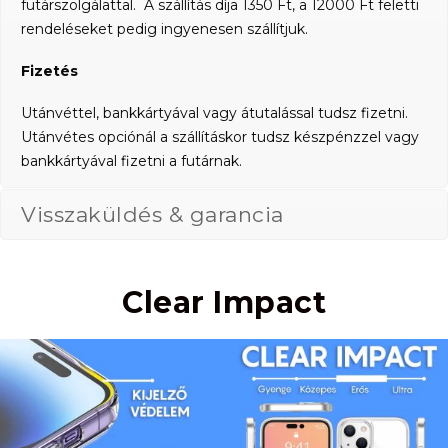
futárszolgálattal. A szállítás díja 1350 Ft, a 12000 Ft feletti
rendeléseket pedig ingyenesen szállítjuk.
Fizetés
Utánvéttel, bankkártyával vagy átutalással tudsz fizetni.
Utánvétes opciónál a szállításkor tudsz készpénzzel vagy
bankkártyával fizetni a futárnak.
Visszaküldés & garancia
Clear Impact