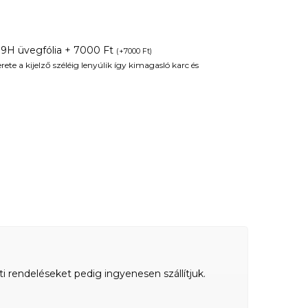
 9H üvegfólia + 7000 Ft
(
+
7000
Ft
)
te a kijelző széléig lenyúlik így kimagasló karc és
ti rendeléseket pedig ingyenesen szállítjuk.