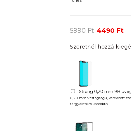
Törlés
Original
Cu
5990
Ft
4490
Ft
price
pr
was:
is:
Szeretnél hozzá kiegé
5990 Ft.
44
Strong 0,20 mm 9H üveg
0,20 mm vastagságú, kerekített szél
tárgyaktól és karcoktól.