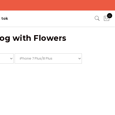
0
 tok
og with Flowers