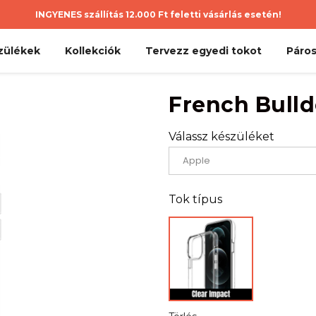
INGYENES szállítás 12.000 Ft feletti vásárlás esetén!
zülékek
Kollekciók
Tervezz egyedi tokot
Páros
French Bulld
Válassz készüléket
Tok típus