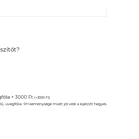
rrent
ice
szítőt?
90 Ft.
fólia + 3000 Ft
(
+
3000
Ft
)
ű, üvegfólia. 9H keménysége miatt jól védi a kijelzőt hegyes