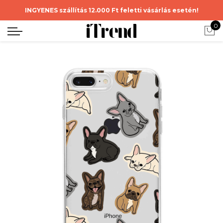
INGYENES szállítás 12.000 Ft feletti vásárlás esetén!
0