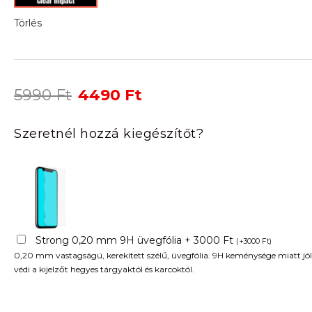
Törlés
Original
Current
5990
Ft
4490
Ft
price
price
was:
is:
Szeretnél hozzá kiegészítőt?
5990 Ft.
4490 Ft.
Strong 0,20 mm 9H üvegfólia + 3000 Ft
(
+
3000
Ft
)
0,20 mm vastagságú, kerekített szélű, üvegfólia. 9H keménysége miatt jól
védi a kijelzőt hegyes tárgyaktól és karcoktól.