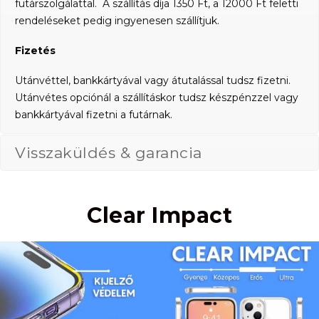
futárszolgálattal. A szállítás díja 1350 Ft, a 12000 Ft feletti
rendeléseket pedig ingyenesen szállítjuk.
Fizetés
Utánvéttel, bankkártyával vagy átutalással tudsz fizetni.
Utánvétes opciónál a szállításkor tudsz készpénzzel vagy
bankkártyával fizetni a futárnak.
Visszaküldés & garancia
Clear Impact