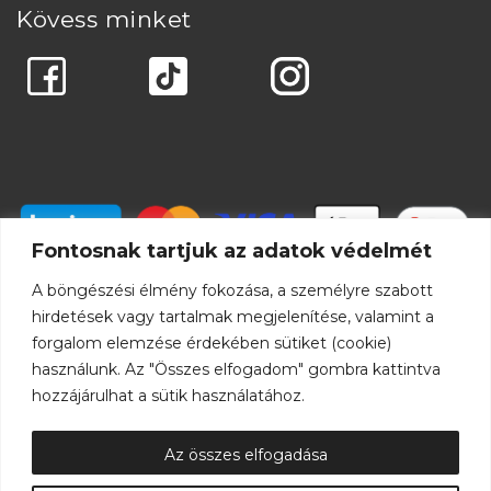
Kövess minket
Fontosnak tartjuk az adatok védelmét
A böngészési élmény fokozása, a személyre szabott
hirdetések vagy tartalmak megjelenítése, valamint a
forgalom elemzése érdekében sütiket (cookie)
használunk. Az "Összes elfogadom" gombra kattintva
hozzájárulhat a sütik használatához.
Az összes elfogadása