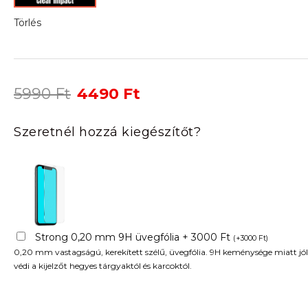
Törlés
Original
Current
5990
Ft
4490
Ft
price
price
was:
is:
Szeretnél hozzá kiegészítőt?
5990 Ft.
4490 Ft.
Strong 0,20 mm 9H üvegfólia + 3000 Ft
(
+
3000
Ft
)
0,20 mm vastagságú, kerekített szélű, üvegfólia. 9H keménysége miatt jól
védi a kijelzőt hegyes tárgyaktól és karcoktól.