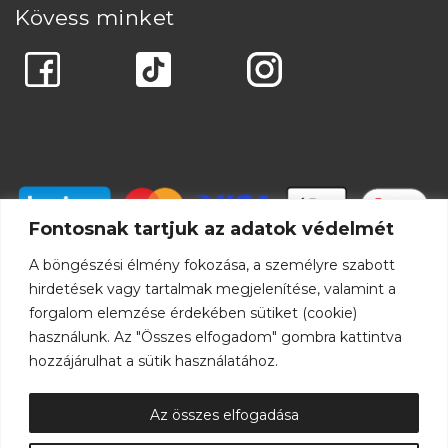
Kövess minket
Fontosnak tartjuk az adatok védelmét
A böngészési élmény fokozása, a személyre szabott
hirdetések vagy tartalmak megjelenítése, valamint a
forgalom elemzése érdekében sütiket (cookie)
használunk. Az "Összes elfogadom" gombra kattintva
hozzájárulhat a sütik használatához.
Az összes elfogadása