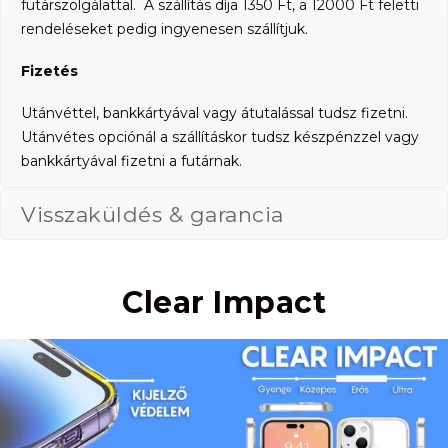
futárszolgálattal. A szállítás díja 1350 Ft, a 12000 Ft feletti
rendeléseket pedig ingyenesen szállítjuk.
Fizetés
Utánvéttel, bankkártyával vagy átutalással tudsz fizetni.
Utánvétes opciónál a szállításkor tudsz készpénzzel vagy
bankkártyával fizetni a futárnak.
Visszaküldés & garancia
Clear Impact