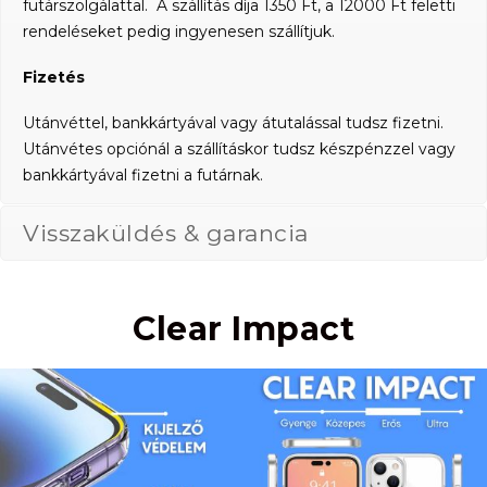
futárszolgálattal. A szállítás díja 1350 Ft, a 12000 Ft feletti
rendeléseket pedig ingyenesen szállítjuk.
Fizetés
Utánvéttel, bankkártyával vagy átutalással tudsz fizetni.
Utánvétes opciónál a szállításkor tudsz készpénzzel vagy
bankkártyával fizetni a futárnak.
Visszaküldés & garancia
Clear Impact