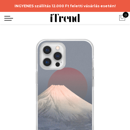
INGYENES szállítás 12.000 Ft feletti vásárlás esetén!
0