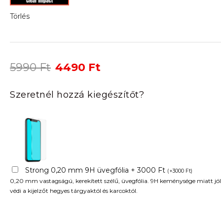
Törlés
Original
Current
5990
Ft
4490
Ft
price
price
was:
is:
Szeretnél hozzá kiegészítőt?
5990 Ft.
4490 Ft.
Strong 0,20 mm 9H üvegfólia + 3000 Ft
(
+
3000
Ft
)
0,20 mm vastagságú, kerekített szélű, üvegfólia. 9H keménysége miatt jól
védi a kijelzőt hegyes tárgyaktól és karcoktól.