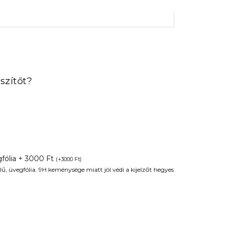
rrent
ice
szítőt?
90 Ft.
fólia + 3000 Ft
(
+
3000
Ft
)
ű, üvegfólia. 9H keménysége miatt jól védi a kijelzőt hegyes