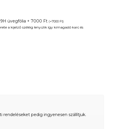
 9H üvegfólia + 7000 Ft
(
+
7000
Ft
)
te a kijelző széléig lenyúlik így kimagasló karc és
ti rendeléseket pedig ingyenesen szállítjuk.