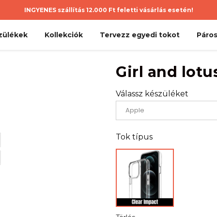
INGYENES szállítás 12.000 Ft feletti vásárlás esetén!
zülékek
Kollekciók
Tervezz egyedi tokot
Páros
Girl and lotu
Válassz készüléket
Tok típus