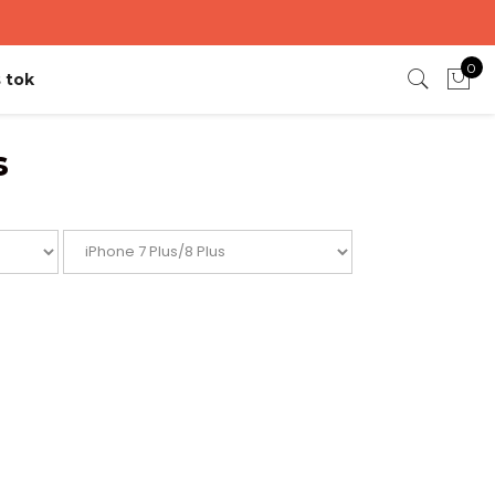
0
 tok
s