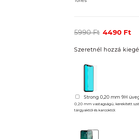
Törlés
Original
Cu
5990
Ft
4490
Ft
price
pr
was:
is:
Szeretnél hozzá kiegé
5990 Ft.
44
Strong 0,20 mm 9H üveg
0,20 mm vastagságú, kerekített szél
tárgyaktól és karcoktól.