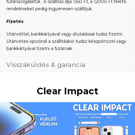
futárszolgálattal. A szállítás díja 1350 Ft, a 12000 Ft feletti
rendeléseket pedig ingyenesen szállítjuk.
Fizetés
Utánvéttel, bankkártyával vagy átutalással tudsz fizetni.
Utánvétes opciónál a szállításkor tudsz készpénzzel vagy
bankkártyával fizetni a futárnak.
Visszaküldés & garancia
Clear Impact