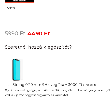
Törlés
Original
Current
5990
Ft
4490
Ft
price
price
was:
is:
Szeretnél hozzá kiegészítőt?
5990 Ft.
4490 Ft.
Strong 0,20 mm 9H üvegfólia + 3000 Ft
(
+
3000
Ft
)
0,20 mm vastagságú, kerekített szélű, üvegfólia. 9H keménysége miatt jól
védi a kijelzőt hegyes tárgyaktól és karcoktól.