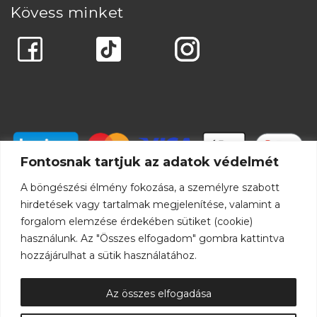
Kövess minket
Fontosnak tartjuk az adatok védelmét
A böngészési élmény fokozása, a személyre szabott
hirdetések vagy tartalmak megjelenítése, valamint a
forgalom elemzése érdekében sütiket (cookie)
használunk. Az "Összes elfogadom" gombra kattintva
hozzájárulhat a sütik használatához.
Az összes elfogadása