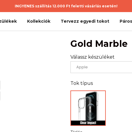
INGYENES szállítás 12.000 Ft feletti vásárlás esetén!
zülékek
Kollekciók
Tervezz egyedi tokot
Páros
Gold Marble
Válassz készüléket
Tok típus