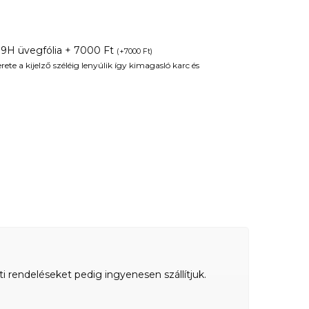
 9H üvegfólia + 7000 Ft
(
+
7000
Ft
)
te a kijelző széléig lenyúlik így kimagasló karc és
ti rendeléseket pedig ingyenesen szállítjuk.