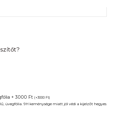
rrent
ice
szítőt?
90 Ft.
fólia + 3000 Ft
(
+
3000
Ft
)
ű, üvegfólia. 9H keménysége miatt jól védi a kijelzőt hegyes