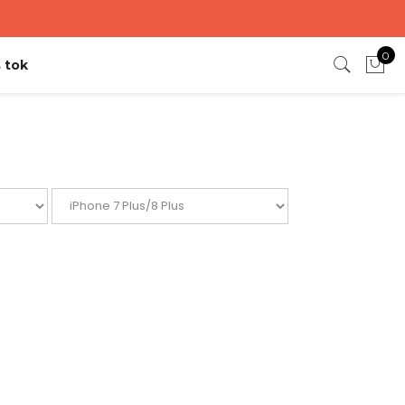
0
 tok