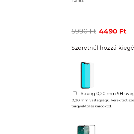
Törlés
Original
Cu
5990
Ft
4490
Ft
price
pr
was:
is:
Szeretnél hozzá kiegé
5990 Ft.
44
Strong 0,20 mm 9H üveg
0,20 mm vastagságú, kerekített szél
tárgyaktól és karcoktól.