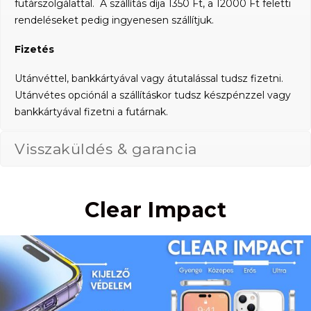
futárszolgálattal. A szállítás díja 1350 Ft, a 12000 Ft feletti
rendeléseket pedig ingyenesen szállítjuk.
Fizetés
Utánvéttel, bankkártyával vagy átutalással tudsz fizetni.
Utánvétes opciónál a szállításkor tudsz készpénzzel vagy
bankkártyával fizetni a futárnak.
Visszaküldés & garancia
Clear Impact