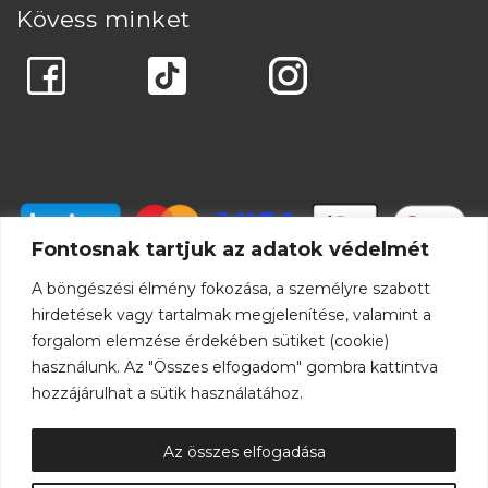
Kövess minket
Fontosnak tartjuk az adatok védelmét
A böngészési élmény fokozása, a személyre szabott
hirdetések vagy tartalmak megjelenítése, valamint a
forgalom elemzése érdekében sütiket (cookie)
használunk. Az "Összes elfogadom" gombra kattintva
hozzájárulhat a sütik használatához.
Az összes elfogadása