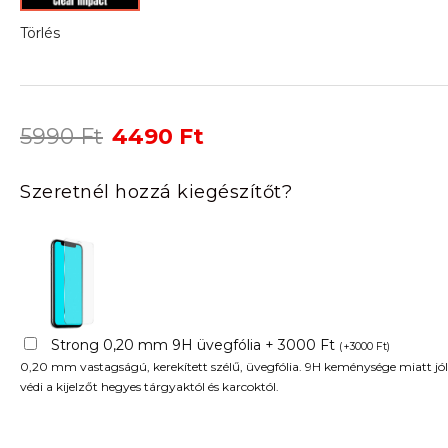
Törlés
Original
Current
5990
Ft
4490
Ft
price
price
was:
is:
Szeretnél hozzá kiegészítőt?
5990 Ft.
4490 Ft.
Strong 0,20 mm 9H üvegfólia + 3000 Ft
(
+
3000
Ft
)
0,20 mm vastagságú, kerekített szélű, üvegfólia. 9H keménysége miatt jól
védi a kijelzőt hegyes tárgyaktól és karcoktól.