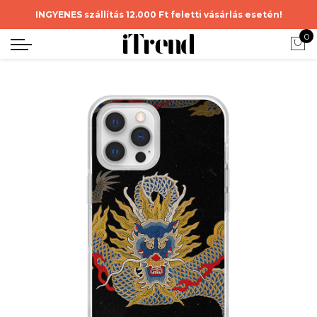
INGYENES szállítás 12.000 Ft feletti vásárlás esetén!
0