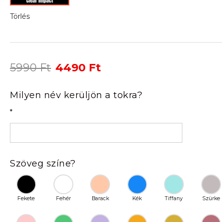
Törlés
Original
Current
5990
Ft
4490
Ft
price
price
was:
is:
Milyen név kerüljön a tokra?
5990 Ft.
4490 Ft.
*
Szöveg színe?
Fekete
Fehér
Barack
Kék
Tiffany
Szürke