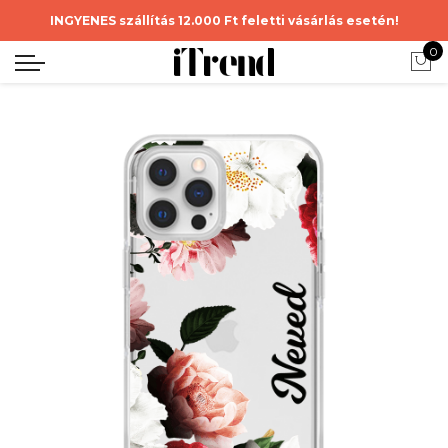
INGYENES szállítás 12.000 Ft feletti vásárlás esetén!
0