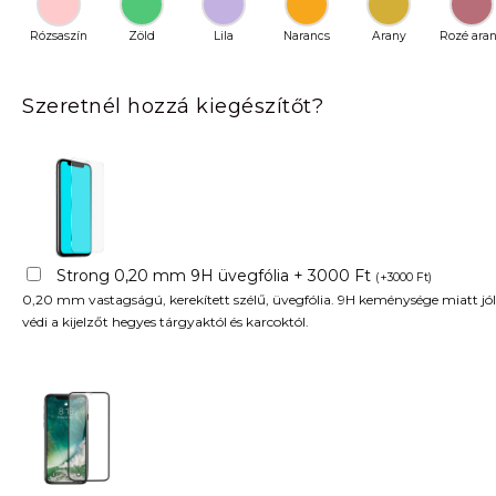
Rózsaszín
Zöld
Lila
Narancs
Arany
Rozé ara
Szeretnél hozzá kiegészítőt?
Strong 0,20 mm 9H üvegfólia + 3000 Ft
(
+
3000
Ft
)
0,20 mm vastagságú, kerekített szélű, üvegfólia. 9H keménysége miatt jól
védi a kijelzőt hegyes tárgyaktól és karcoktól.