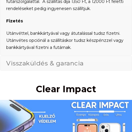
futárszolgálattal. A szállítás díja 1350 Ft, a 12000 Ft feletti
rendeléseket pedig ingyenesen szállítjuk.
Fizetés
Utánvéttel, bankkártyával vagy átutalással tudsz fizetni.
Utánvétes opciónál a szállításkor tudsz készpénzzel vagy
bankkártyával fizetni a futárnak.
Visszaküldés & garancia
Clear Impact