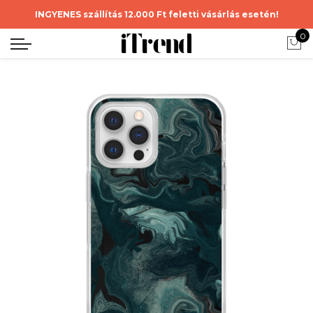
INGYENES szállítás 12.000 Ft feletti vásárlás esetén!
0