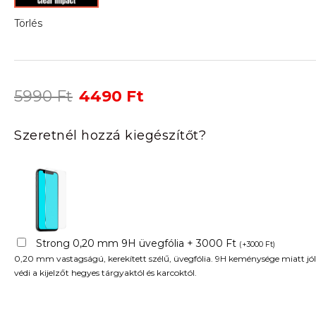
Törlés
Original
Current
5990
Ft
4490
Ft
price
price
was:
is:
Szeretnél hozzá kiegészítőt?
5990 Ft.
4490 Ft.
Strong 0,20 mm 9H üvegfólia + 3000 Ft
(
+
3000
Ft
)
0,20 mm vastagságú, kerekített szélű, üvegfólia. 9H keménysége miatt jól
védi a kijelzőt hegyes tárgyaktól és karcoktól.