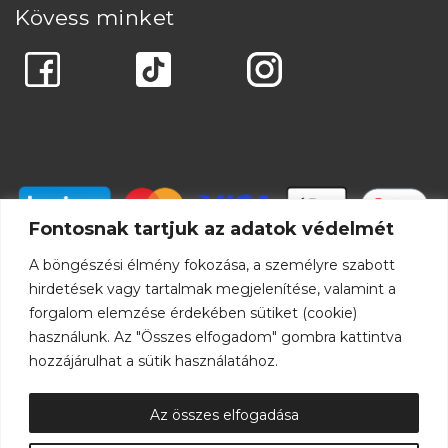
Kövess minket
Fontosnak tartjuk az adatok védelmét
A böngészési élmény fokozása, a személyre szabott
hirdetések vagy tartalmak megjelenítése, valamint a
forgalom elemzése érdekében sütiket (cookie)
használunk. Az "Összes elfogadom" gombra kattintva
hozzájárulhat a sütik használatához.
Az összes elfogadása