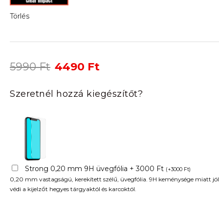
Törlés
Original
Current
5990
Ft
4490
Ft
price
price
was:
is:
Szeretnél hozzá kiegészítőt?
5990 Ft.
4490 Ft.
Strong 0,20 mm 9H üvegfólia + 3000 Ft
(
+
3000
Ft
)
0,20 mm vastagságú, kerekített szélű, üvegfólia. 9H keménysége miatt jól
védi a kijelzőt hegyes tárgyaktól és karcoktól.