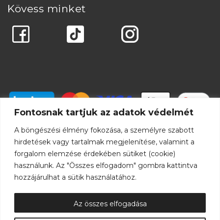
Kövess minket
Fontosnak tartjuk az adatok védelmét
A böngészési élmény fokozása, a személyre szabott
hirdetések vagy tartalmak megjelenítése, valamint a
forgalom elemzése érdekében sütiket (cookie)
használunk. Az "Összes elfogadom" gombra kattintva
hozzájárulhat a sütik használatához.
Az összes elfogadása