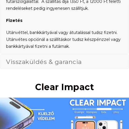
futárszolgálattal. A szállítás díja 1350 Ft, a 12000 Ft feletti
rendeléseket pedig ingyenesen szállítjuk.
Fizetés
Utánvéttel, bankkártyával vagy átutalással tudsz fizetni.
Utánvétes opciónál a szállításkor tudsz készpénzzel vagy
bankkártyával fizetni a futárnak.
Visszaküldés & garancia
Clear Impact