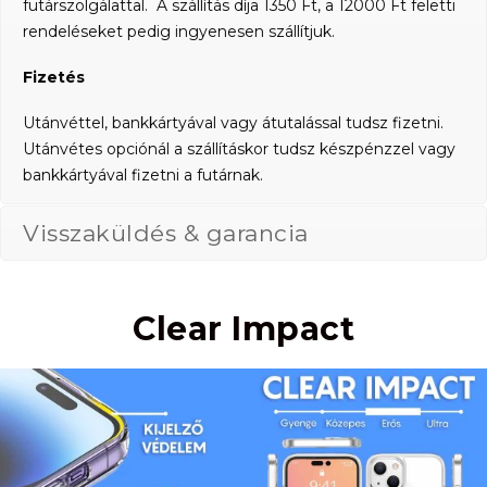
futárszolgálattal. A szállítás díja 1350 Ft, a 12000 Ft feletti
rendeléseket pedig ingyenesen szállítjuk.
Fizetés
Utánvéttel, bankkártyával vagy átutalással tudsz fizetni.
Utánvétes opciónál a szállításkor tudsz készpénzzel vagy
bankkártyával fizetni a futárnak.
Visszaküldés & garancia
Clear Impact