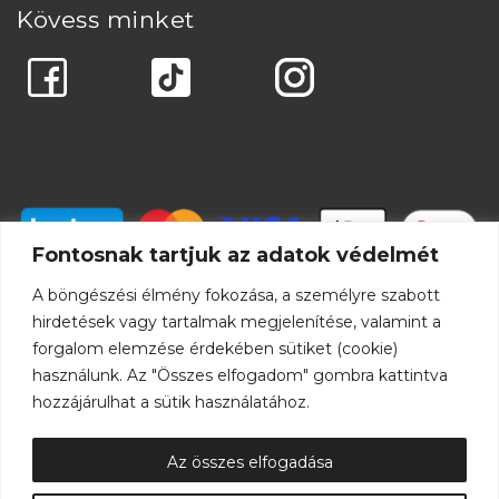
Kövess minket
Fontosnak tartjuk az adatok védelmét
A böngészési élmény fokozása, a személyre szabott
hirdetések vagy tartalmak megjelenítése, valamint a
forgalom elemzése érdekében sütiket (cookie)
használunk. Az "Összes elfogadom" gombra kattintva
hozzájárulhat a sütik használatához.
Az összes elfogadása