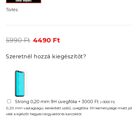
Törlés
Original
Current
5990
Ft
4490
Ft
price
price
was:
is:
Szeretnél hozzá kiegészítőt?
5990 Ft.
4490 Ft.
Strong 0,20 mm 9H üvegfólia + 3000 Ft
(
+
3000
Ft
)
0,20 mm vastagságú, kerekített szélű, üvegfólia. 9H keménysége miatt jól
védi a kijelzőt hegyes tárgyaktól és karcoktól.