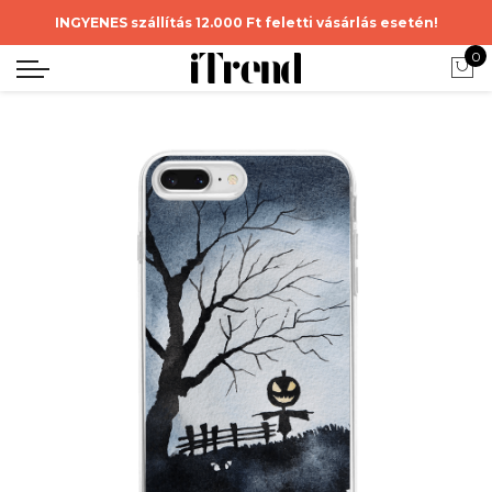
INGYENES szállítás 12.000 Ft feletti vásárlás esetén!
0