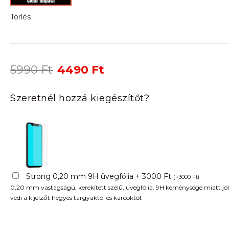
Törlés
Original
Current
5990
Ft
4490
Ft
price
price
was:
is:
Szeretnél hozzá kiegészítőt?
5990 Ft.
4490 Ft.
Strong 0,20 mm 9H üvegfólia + 3000 Ft
(
+
3000
Ft
)
0,20 mm vastagságú, kerekített szélű, üvegfólia. 9H keménysége miatt jól
védi a kijelzőt hegyes tárgyaktól és karcoktól.