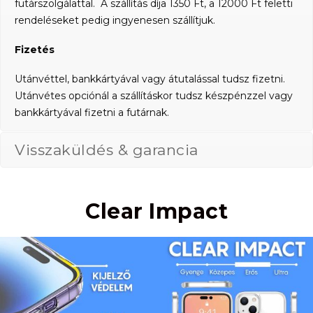
futárszolgálattal. A szállítás díja 1350 Ft, a 12000 Ft feletti
rendeléseket pedig ingyenesen szállítjuk.
Fizetés
Utánvéttel, bankkártyával vagy átutalással tudsz fizetni.
Utánvétes opciónál a szállításkor tudsz készpénzzel vagy
bankkártyával fizetni a futárnak.
Visszaküldés & garancia
Clear Impact