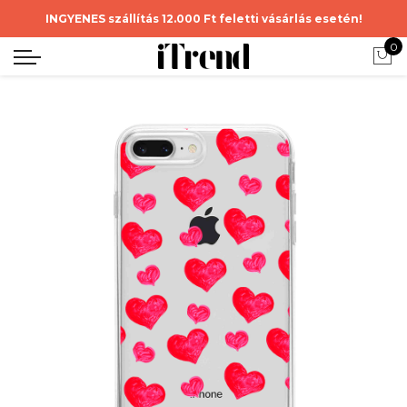
INGYENES szállítás 12.000 Ft feletti vásárlás esetén!
0