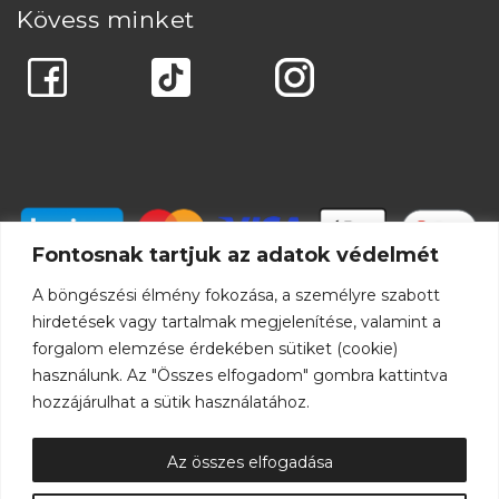
Kövess minket
Fontosnak tartjuk az adatok védelmét
A böngészési élmény fokozása, a személyre szabott
hirdetések vagy tartalmak megjelenítése, valamint a
forgalom elemzése érdekében sütiket (cookie)
használunk. Az "Összes elfogadom" gombra kattintva
hozzájárulhat a sütik használatához.
Az összes elfogadása