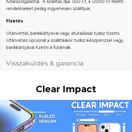
futárszolgálattal. A szállítás díja 1350 Ft, a 12000 Ft feletti
rendeléseket pedig ingyenesen szállítjuk.
Fizetés
Utánvéttel, bankkártyával vagy átutalással tudsz fizetni.
Utánvétes opciónál a szállításkor tudsz készpénzzel vagy
bankkártyával fizetni a futárnak.
Visszaküldés & garancia
Clear Impact