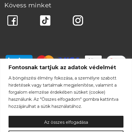
Kövess minket
Fontosnak tartjuk az adatok védelmét
A böngészési élmény fokozása, a személyre szabott
hirdetések vagy tartalmak megjelenítése, valamint a
forgalom elemzése érdekében sütiket (cookie)
használunk. Az "Összes elfogadom" gombra kattintva
hozzájárulhat a sütik használatához.
Az összes elfogadása