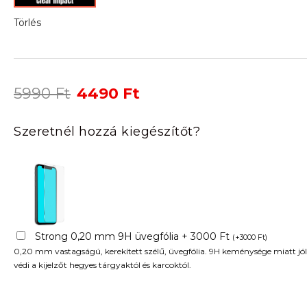
Törlés
Original
Current
5990
Ft
4490
Ft
price
price
was:
is:
Szeretnél hozzá kiegészítőt?
5990 Ft.
4490 Ft.
Strong 0,20 mm 9H üvegfólia + 3000 Ft
(
+
3000
Ft
)
0,20 mm vastagságú, kerekített szélű, üvegfólia. 9H keménysége miatt jól
védi a kijelzőt hegyes tárgyaktól és karcoktól.