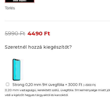
Törlés
Original
Current
5990
Ft
4490
Ft
price
price
was:
is:
Szeretnél hozzá kiegészítőt?
5990 Ft.
4490 Ft.
Strong 0,20 mm 9H üvegfólia + 3000 Ft
(
+
3000
Ft
)
0,20 mm vastagságú, kerekített szélű, üvegfólia. 9H keménysége miatt jól
védi a kijelzőt hegyes tárgyaktól és karcoktól.