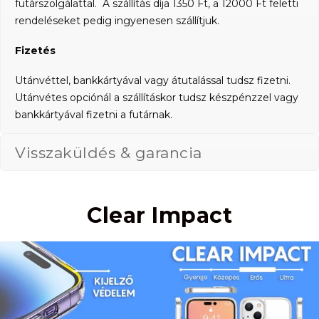
futárszolgálattal. A szállítás díja 1350 Ft, a 12000 Ft feletti
rendeléseket pedig ingyenesen szállítjuk.
Fizetés
Utánvéttel, bankkártyával vagy átutalással tudsz fizetni.
Utánvétes opciónál a szállításkor tudsz készpénzzel vagy
bankkártyával fizetni a futárnak.
Visszaküldés & garancia
Clear Impact