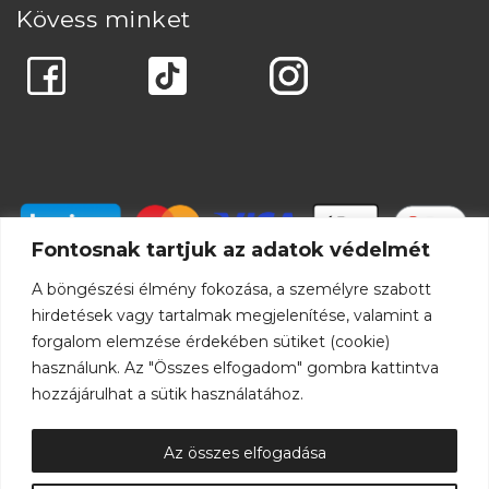
Kövess minket
Fontosnak tartjuk az adatok védelmét
A böngészési élmény fokozása, a személyre szabott
hirdetések vagy tartalmak megjelenítése, valamint a
forgalom elemzése érdekében sütiket (cookie)
használunk. Az "Összes elfogadom" gombra kattintva
hozzájárulhat a sütik használatához.
Az összes elfogadása