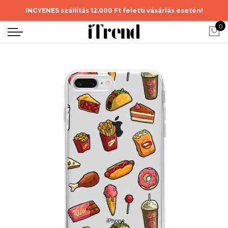
INGYENES szállítás 12.000 Ft feletti vásárlás esetén!
0