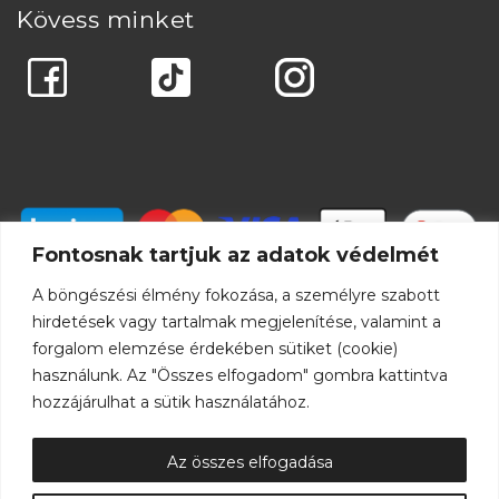
Kövess minket
Fontosnak tartjuk az adatok védelmét
A böngészési élmény fokozása, a személyre szabott
hirdetések vagy tartalmak megjelenítése, valamint a
forgalom elemzése érdekében sütiket (cookie)
használunk. Az "Összes elfogadom" gombra kattintva
hozzájárulhat a sütik használatához.
Az összes elfogadása