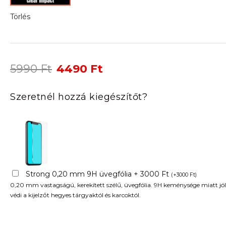
Törlés
Original
Current
5990
Ft
4490
Ft
price
price
was:
is:
Szeretnél hozzá kiegészítőt?
5990 Ft.
4490 Ft.
Strong 0,20 mm 9H üvegfólia + 3000 Ft
(
+
3000
Ft
)
0,20 mm vastagságú, kerekített szélű, üvegfólia. 9H keménysége miatt jól
védi a kijelzőt hegyes tárgyaktól és karcoktól.