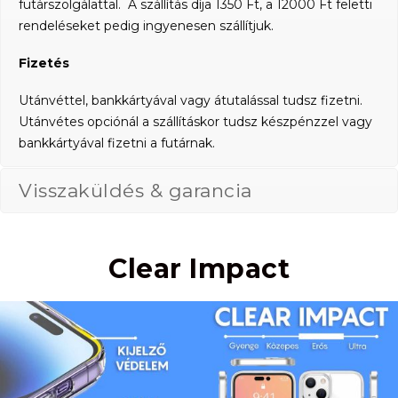
futárszolgálattal. A szállítás díja 1350 Ft, a 12000 Ft feletti
rendeléseket pedig ingyenesen szállítjuk.
Fizetés
Utánvéttel, bankkártyával vagy átutalással tudsz fizetni.
Utánvétes opciónál a szállításkor tudsz készpénzzel vagy
bankkártyával fizetni a futárnak.
Visszaküldés & garancia
Clear Impact