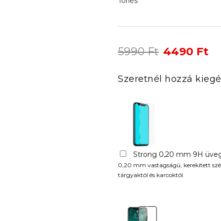
Törlés
Original
Cu
5990
Ft
4490
Ft
price
pr
was:
is:
Szeretnél hozzá kiegé
5990 Ft.
44
Strong 0,20 mm 9H üveg
0,20 mm vastagságú, kerekített szél
tárgyaktól és karcoktól.