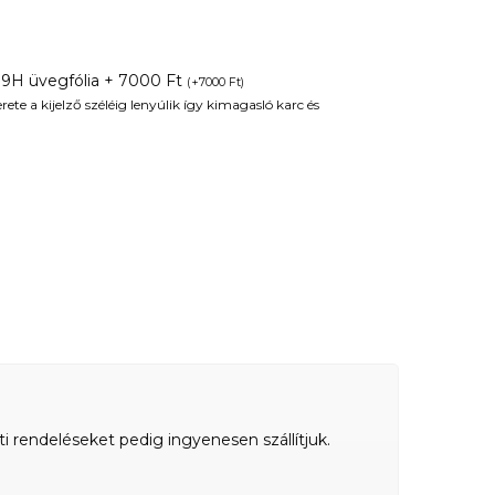
 9H üvegfólia + 7000 Ft
(
+
7000
Ft
)
te a kijelző széléig lenyúlik így kimagasló karc és
ti rendeléseket pedig ingyenesen szállítjuk.