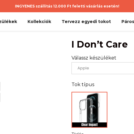
INGYENES szállítás 12.000 Ft feletti vásárlás esetén!
zülékek
Kollekciók
Tervezz egyedi tokot
Páros
I Don’t Care
Válassz készüléket
Tok típus