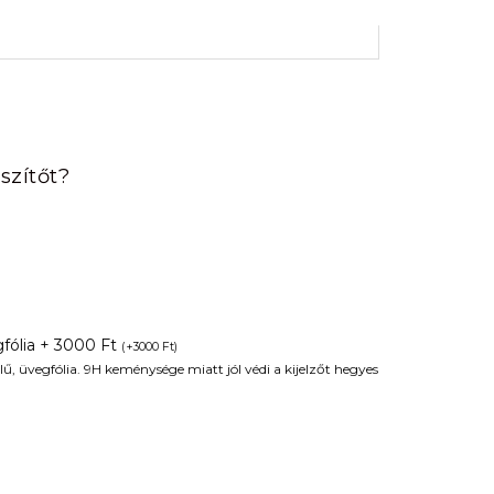
rrent
ice
szítőt?
90 Ft.
fólia + 3000 Ft
(
+
3000
Ft
)
ű, üvegfólia. 9H keménysége miatt jól védi a kijelzőt hegyes