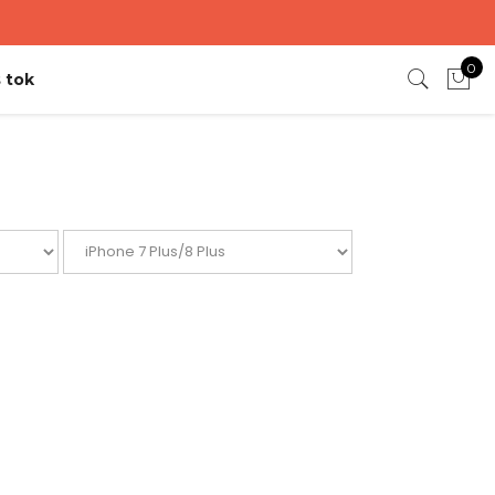
0
 tok