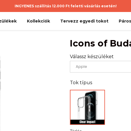
INGYENES szállítás 12.000 Ft feletti vásárlás esetén!
zülékek
Kollekciók
Tervezz egyedi tokot
Páros
Icons of Bud
Válassz készüléket
Tok típus