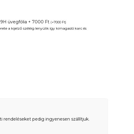
 9H üvegfólia + 7000 Ft
(
+
7000
Ft
)
te a kijelző széléig lenyúlik így kimagasló karc és
ti rendeléseket pedig ingyenesen szállítjuk.