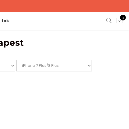
0
 tok
apest