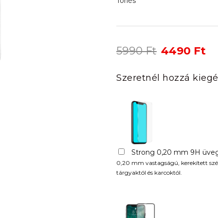
Törlés
Original
Cu
5990
Ft
4490
Ft
price
pr
was:
is:
Szeretnél hozzá kiegé
5990 Ft.
44
Strong 0,20 mm 9H üveg
0,20 mm vastagságú, kerekített szél
tárgyaktól és karcoktól.