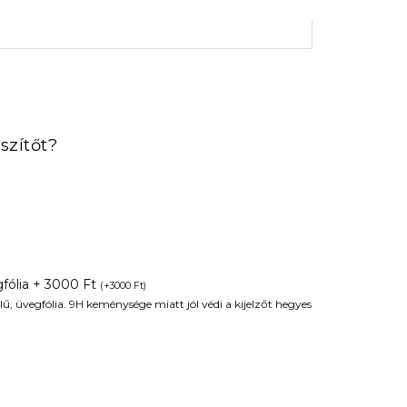
rrent
ice
szítőt?
90 Ft.
fólia + 3000 Ft
(
+
3000
Ft
)
ű, üvegfólia. 9H keménysége miatt jól védi a kijelzőt hegyes