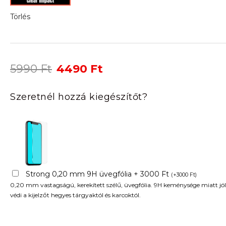
Törlés
Original
Current
5990
Ft
4490
Ft
price
price
was:
is:
Szeretnél hozzá kiegészítőt?
5990 Ft.
4490 Ft.
Strong 0,20 mm 9H üvegfólia + 3000 Ft
(
+
3000
Ft
)
0,20 mm vastagságú, kerekített szélű, üvegfólia. 9H keménysége miatt jól
védi a kijelzőt hegyes tárgyaktól és karcoktól.