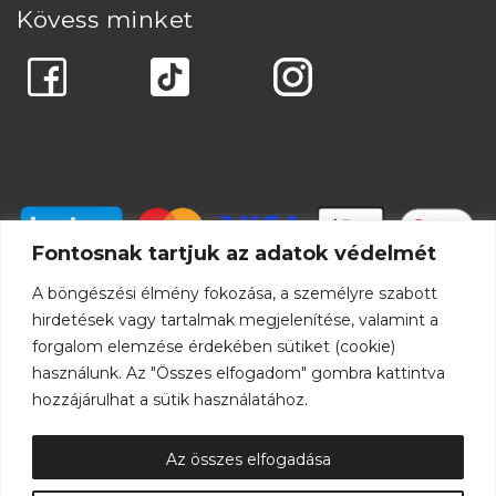
Kövess minket
Fontosnak tartjuk az adatok védelmét
A böngészési élmény fokozása, a személyre szabott
hirdetések vagy tartalmak megjelenítése, valamint a
forgalom elemzése érdekében sütiket (cookie)
használunk. Az "Összes elfogadom" gombra kattintva
hozzájárulhat a sütik használatához.
Az összes elfogadása