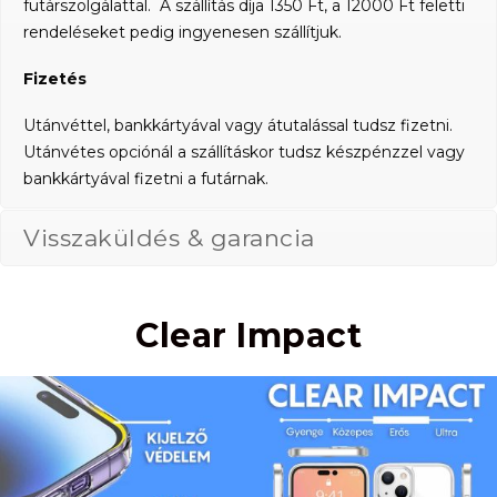
futárszolgálattal. A szállítás díja 1350 Ft, a 12000 Ft feletti
rendeléseket pedig ingyenesen szállítjuk.
Fizetés
Utánvéttel, bankkártyával vagy átutalással tudsz fizetni.
Utánvétes opciónál a szállításkor tudsz készpénzzel vagy
bankkártyával fizetni a futárnak.
Visszaküldés & garancia
Clear Impact