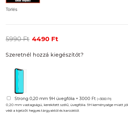
Törlés
Original
Current
5990
Ft
4490
Ft
price
price
was:
is:
Szeretnél hozzá kiegészítőt?
5990 Ft.
4490 Ft.
Strong 0,20 mm 9H üvegfólia + 3000 Ft
(
+
3000
Ft
)
0,20 mm vastagságú, kerekített szélű, üvegfólia. 9H keménysége miatt jól
védi a kijelzőt hegyes tárgyaktól és karcoktól.