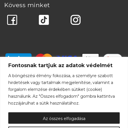
Kövess minket
Fontosnak tartjuk az adatok védelmét
A böngészési élmény fokozása, a személyre szabott
hirdetések vagy tartalmak megjelenítése, valamint a
forgalom elemzése érdekében sütiket (cookie)
használunk. Az "Összes elfogadom" gombra kattintva
hozzájárulhat a sütik használatához.
Az összes elfogadása