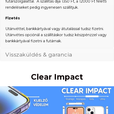
futárszolgálattal. A szállítás díja 1350 Ft, a 12000 Ft feletti
rendeléseket pedig ingyenesen szállítjuk.
Fizetés
Utánvéttel, bankkártyával vagy átutalással tudsz fizetni.
Utánvétes opciónál a szállításkor tudsz készpénzzel vagy
bankkártyával fizetni a futárnak.
Visszaküldés & garancia
Clear Impact