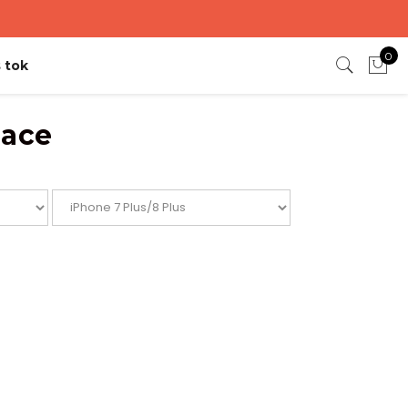
0
 tok
lace