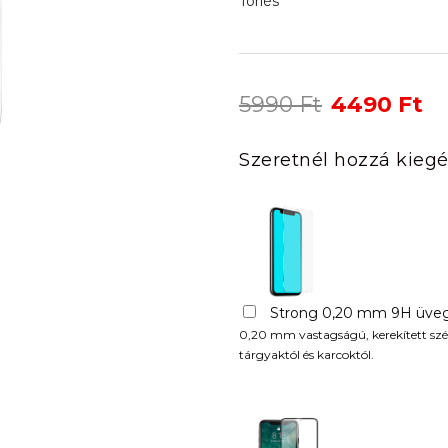
Törlés
Original
Cu
5990
Ft
4490
Ft
price
pr
was:
is:
Szeretnél hozzá kiegé
5990 Ft.
44
Strong 0,20 mm 9H üveg
0,20 mm vastagságú, kerekített szél
tárgyaktól és karcoktól.