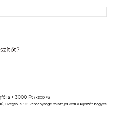
rrent
ice
szítőt?
90 Ft.
fólia + 3000 Ft
(
+
3000
Ft
)
ű, üvegfólia. 9H keménysége miatt jól védi a kijelzőt hegyes