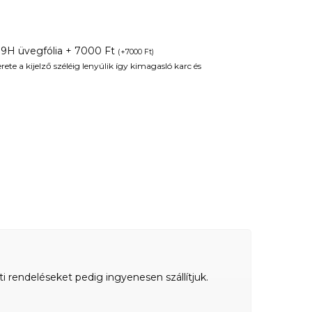
 9H üvegfólia + 7000 Ft
(
+
7000
Ft
)
te a kijelző széléig lenyúlik így kimagasló karc és
ti rendeléseket pedig ingyenesen szállítjuk.