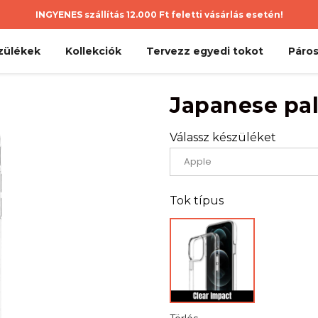
INGYENES szállítás 12.000 Ft feletti vásárlás esetén!
zülékek
Kollekciók
Tervezz egyedi tokot
Páros
Japanese pa
Válassz készüléket
Tok típus