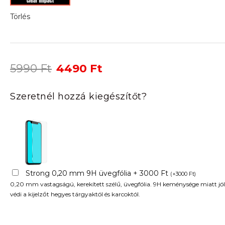
Törlés
Original
Current
5990
Ft
4490
Ft
price
price
was:
is:
Szeretnél hozzá kiegészítőt?
5990 Ft.
4490 Ft.
Strong 0,20 mm 9H üvegfólia + 3000 Ft
(
+
3000
Ft
)
0,20 mm vastagságú, kerekített szélű, üvegfólia. 9H keménysége miatt jól
védi a kijelzőt hegyes tárgyaktól és karcoktól.