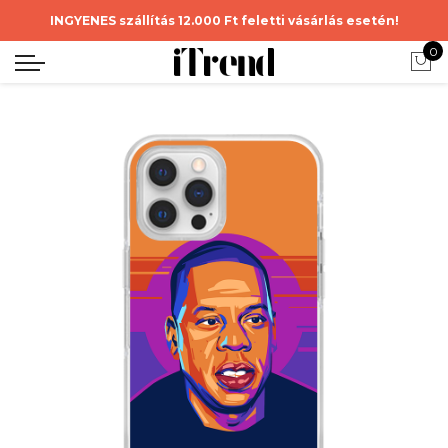
INGYENES szállítás 12.000 Ft feletti vásárlás esetén!
0