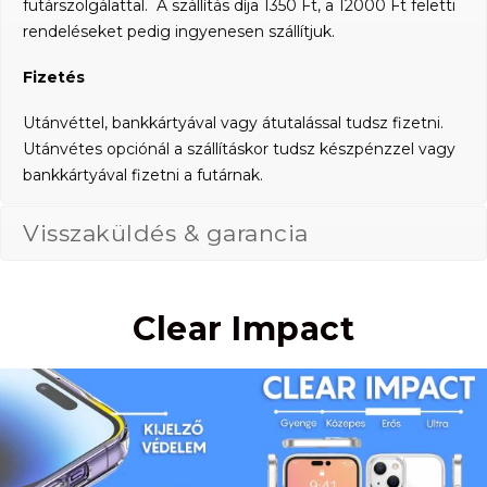
futárszolgálattal. A szállítás díja 1350 Ft, a 12000 Ft feletti
rendeléseket pedig ingyenesen szállítjuk.
Fizetés
Utánvéttel, bankkártyával vagy átutalással tudsz fizetni.
Utánvétes opciónál a szállításkor tudsz készpénzzel vagy
bankkártyával fizetni a futárnak.
Visszaküldés & garancia
Clear Impact