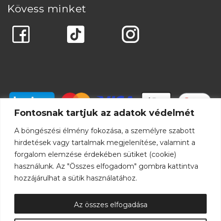
Kövess minket
Fontosnak tartjuk az adatok védelmét
A böngészési élmény fokozása, a személyre szabott
hirdetések vagy tartalmak megjelenítése, valamint a
forgalom elemzése érdekében sütiket (cookie)
használunk. Az "Összes elfogadom" gombra kattintva
hozzájárulhat a sütik használatához.
Az összes elfogadása