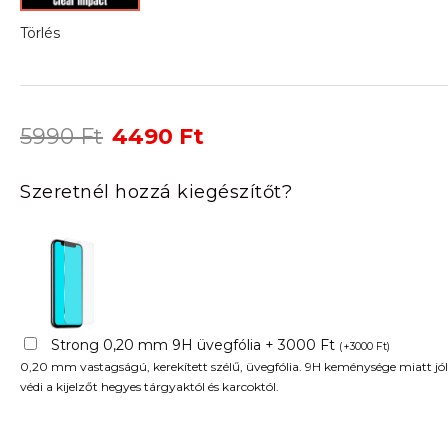
Törlés
Original
Current
5990
Ft
4490
Ft
price
price
was:
is:
Szeretnél hozzá kiegészítőt?
5990 Ft.
4490 Ft.
Strong 0,20 mm 9H üvegfólia + 3000 Ft
(
+
3000
Ft
)
0,20 mm vastagságú, kerekített szélű, üvegfólia. 9H keménysége miatt jól
védi a kijelzőt hegyes tárgyaktól és karcoktól.