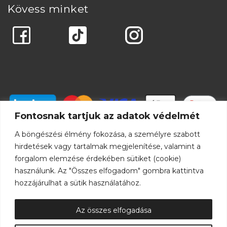
Kövess minket
Fontosnak tartjuk az adatok védelmét
A böngészési élmény fokozása, a személyre szabott
hirdetések vagy tartalmak megjelenítése, valamint a
forgalom elemzése érdekében sütiket (cookie)
használunk. Az "Összes elfogadom" gombra kattintva
hozzájárulhat a sütik használatához.
Az összes elfogadása