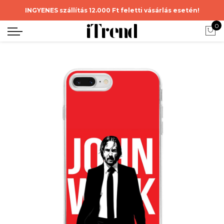
INGYENES szállítás 12.000 Ft feletti vásárlás esetén!
0