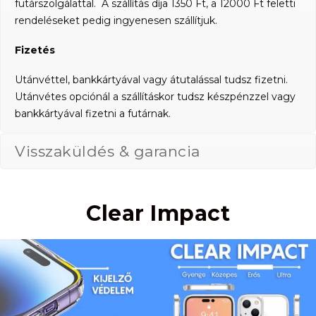
futárszolgálattal. A szállítás díja 1350 Ft, a 12000 Ft feletti
rendeléseket pedig ingyenesen szállítjuk.
Fizetés
Utánvéttel, bankkártyával vagy átutalással tudsz fizetni.
Utánvétes opciónál a szállításkor tudsz készpénzzel vagy
bankkártyával fizetni a futárnak.
Visszaküldés & garancia
Clear Impact