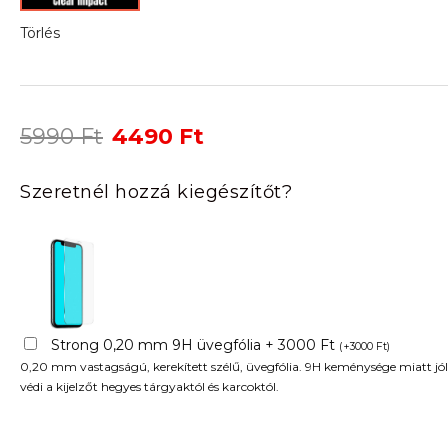
Törlés
Original
Current
5990
Ft
4490
Ft
price
price
was:
is:
Szeretnél hozzá kiegészítőt?
5990 Ft.
4490 Ft.
Strong 0,20 mm 9H üvegfólia + 3000 Ft
(
+
3000
Ft
)
0,20 mm vastagságú, kerekített szélű, üvegfólia. 9H keménysége miatt jól
védi a kijelzőt hegyes tárgyaktól és karcoktól.