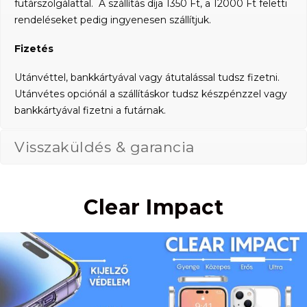
futárszolgálattal. A szállítás díja 1350 Ft, a 12000 Ft feletti
rendeléseket pedig ingyenesen szállítjuk.
Fizetés
Utánvéttel, bankkártyával vagy átutalással tudsz fizetni.
Utánvétes opciónál a szállításkor tudsz készpénzzel vagy
bankkártyával fizetni a futárnak.
Visszaküldés & garancia
Clear Impact