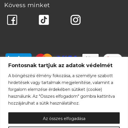
Kövess minket
Fontosnak tartjuk az adatok védelmét
A böngészési élmény fokozása, a személyre szabott
hirdetések vagy tartalmak megjelenítése, valamint a
forgalom elemzése érdekében sütiket (cookie)
használunk. Az "Összes elfogadom" gombra kattintva
hozzájárulhat a sütik használatához.
Az összes elfogadása