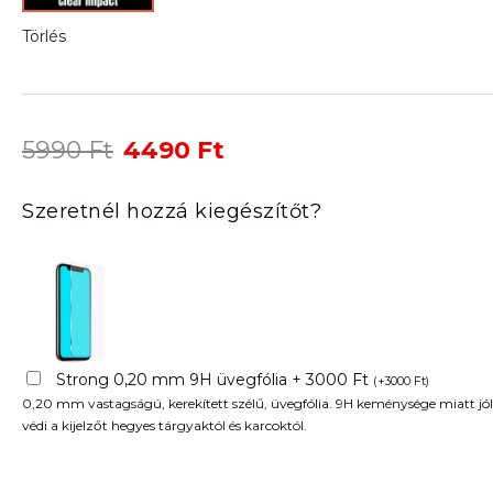
Törlés
Original
Current
5990
Ft
4490
Ft
price
price
was:
is:
Szeretnél hozzá kiegészítőt?
5990 Ft.
4490 Ft.
Strong 0,20 mm 9H üvegfólia + 3000 Ft
(
+
3000
Ft
)
0,20 mm vastagságú, kerekített szélű, üvegfólia. 9H keménysége miatt jól
védi a kijelzőt hegyes tárgyaktól és karcoktól.