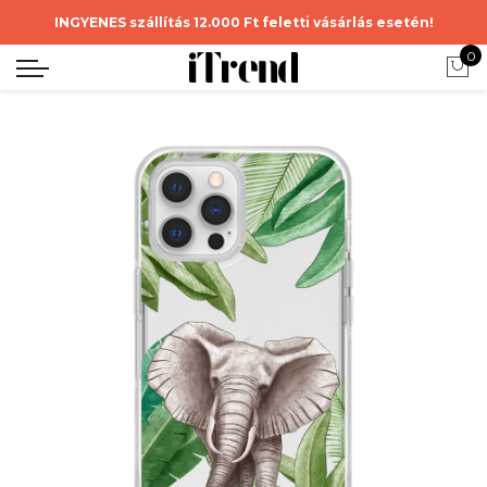
INGYENES szállítás 12.000 Ft feletti vásárlás esetén!
0