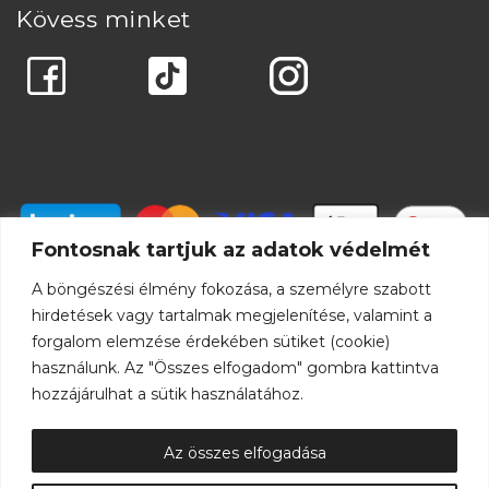
Kövess minket
Fontosnak tartjuk az adatok védelmét
A böngészési élmény fokozása, a személyre szabott
hirdetések vagy tartalmak megjelenítése, valamint a
forgalom elemzése érdekében sütiket (cookie)
használunk. Az "Összes elfogadom" gombra kattintva
hozzájárulhat a sütik használatához.
Az összes elfogadása