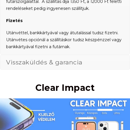
futárszolgálattal. A szállítás díja 1350 Ft, a 12000 Ft feletti
rendeléseket pedig ingyenesen szállítjuk.
Fizetés
Utánvéttel, bankkártyával vagy átutalással tudsz fizetni.
Utánvétes opciónál a szállításkor tudsz készpénzzel vagy
bankkártyával fizetni a futárnak.
Visszaküldés & garancia
Clear Impact