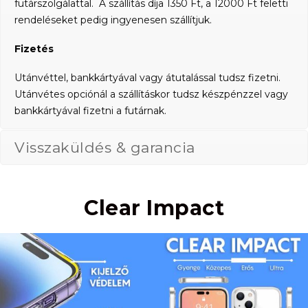
futárszolgálattal. A szállítás díja 1350 Ft, a 12000 Ft feletti
rendeléseket pedig ingyenesen szállítjuk.
Fizetés
Utánvéttel, bankkártyával vagy átutalással tudsz fizetni.
Utánvétes opciónál a szállításkor tudsz készpénzzel vagy
bankkártyával fizetni a futárnak.
Visszaküldés & garancia
Clear Impact