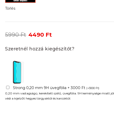
Törlés
Original
Current
5990
Ft
4490
Ft
price
price
was:
is:
Szeretnél hozzá kiegészítőt?
5990 Ft.
4490 Ft.
Strong 0,20 mm 9H üvegfólia + 3000 Ft
(
+
3000
Ft
)
0,20 mm vastagságú, kerekített szélű, üvegfólia. 9H keménysége miatt jól
védi a kijelzőt hegyes tárgyaktól és karcoktól.