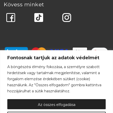
Kövess minket
Fontosnak tartjuk az adatok védelmét
A böngészési élmény fokozása, a személyre szabott
hirdetések vagy tartalmak megjelenítése, valamint a
forgalom elemzése érdekében sütiket (cookie)
használunk. Az "Összes elfogadom" gombra kattintva
hozzájárulhat a sütik használatához.
Az összes elfogadása