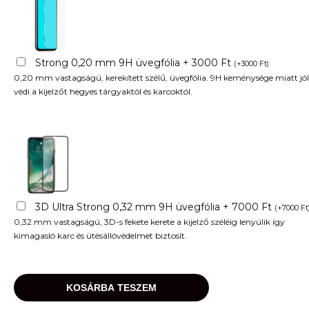
Strong 0,20 mm 9H üvegfólia + 3000 Ft
(
+
3000
Ft
)
0,20 mm vastagságú, kerekített szélű, üvegfólia. 9H keménysége miatt jól
védi a kijelzőt hegyes tárgyaktól és karcoktól.
3D Ultra Strong 0,32 mm 9H üvegfólia + 7000 Ft
(
+
7000
Ft
0,32 mm vastagságú, 3D-s fekete kerete a kijelző széléig lenyúlik így
kimagasló karc és ütésállóvédelmet biztosít.
KOSÁRBA TESZEM