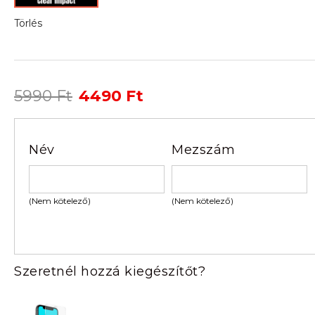
Törlés
Original
Current
5990
Ft
4490
Ft
price
price
was:
is:
5990 Ft.
4490 Ft.
Név
Mezszám
(Nem kötelező)
(Nem kötelező)
Szeretnél hozzá kiegészítőt?