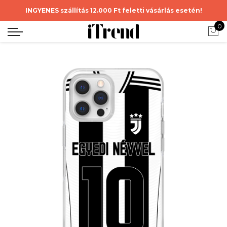
INGYENES szállítás 12.000 Ft feletti vásárlás esetén!
0