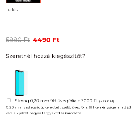
Törlés
Original
Current
5990
Ft
4490
Ft
price
price
was:
is:
Szeretnél hozzá kiegészítőt?
5990 Ft.
4490 Ft.
Strong 0,20 mm 9H üvegfólia + 3000 Ft
(
+
3000
Ft
)
0,20 mm vastagságú, kerekített szélű, üvegfólia. 9H keménysége miatt jól
védi a kijelzőt hegyes tárgyaktól és karcoktól.