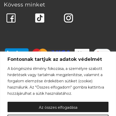
Kövess minket
Fontosnak tartjuk az adatok védelmét
A böngészési élmény fokozása, a személyre szabott
hirdetések vagy tartalmak megjelenítése, valamint a
forgalom elemzése érdekében sütiket (cookie)
használunk. Az "Összes elfogadom" gombra kattintva
hozzájárulhat a sütik használatához.
Az összes elfogadása