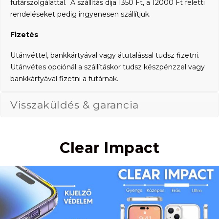
futárszolgálattal. A szállítás díja 1350 Ft, a 12000 Ft feletti
rendeléseket pedig ingyenesen szállítjuk.
Fizetés
Utánvéttel, bankkártyával vagy átutalással tudsz fizetni.
Utánvétes opciónál a szállításkor tudsz készpénzzel vagy
bankkártyával fizetni a futárnak.
Visszaküldés & garancia
Clear Impact