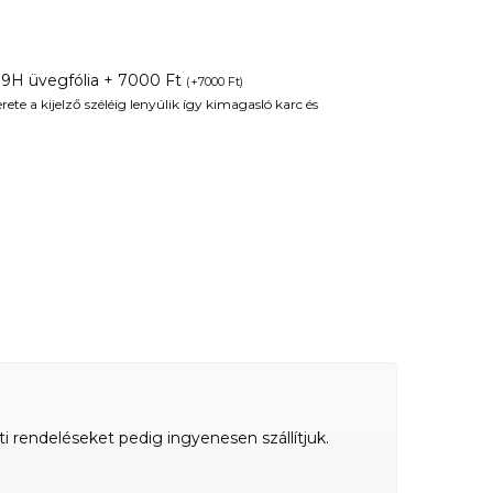
 9H üvegfólia + 7000 Ft
(
+
7000
Ft
)
te a kijelző széléig lenyúlik így kimagasló karc és
ti rendeléseket pedig ingyenesen szállítjuk.