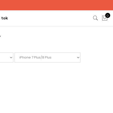
0
 tok
y