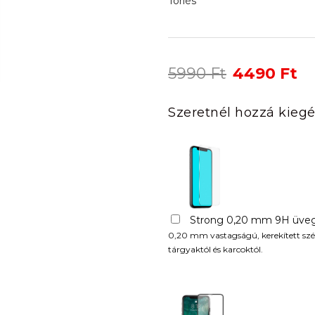
Törlés
Original
Cu
5990
Ft
4490
Ft
price
pr
was:
is:
Szeretnél hozzá kiegé
5990 Ft.
44
Strong 0,20 mm 9H üveg
0,20 mm vastagságú, kerekített szél
tárgyaktól és karcoktól.