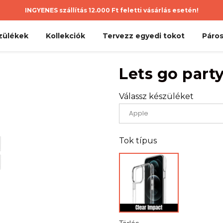
INGYENES szállítás 12.000 Ft feletti vásárlás esetén!
zülékek
Kollekciók
Tervezz egyedi tokot
Páros
Lets go part
Válassz készüléket
Tok típus