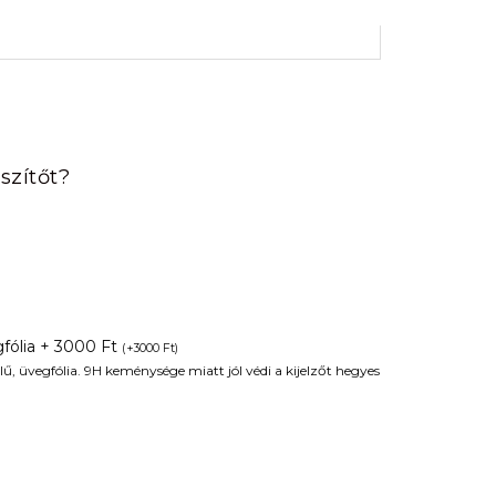
rrent
ice
szítőt?
90 Ft.
fólia + 3000 Ft
(
+
3000
Ft
)
ű, üvegfólia. 9H keménysége miatt jól védi a kijelzőt hegyes