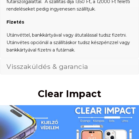
futárszolgálattal. A szállítás díja 1350 Ft, a 12000 Ft feletti
rendeléseket pedig ingyenesen szállítjuk.
Fizetés
Utánvéttel, bankkártyával vagy átutalással tudsz fizetni.
Utánvétes opciónál a szállításkor tudsz készpénzzel vagy
bankkártyával fizetni a futárnak.
Visszaküldés & garancia
Clear Impact