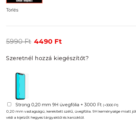
Törlés
Original
Current
5990
Ft
4490
Ft
price
price
was:
is:
Szeretnél hozzá kiegészítőt?
5990 Ft.
4490 Ft.
Strong 0,20 mm 9H üvegfólia + 3000 Ft
(
+
3000
Ft
)
0,20 mm vastagságú, kerekített szélű, üvegfólia. 9H keménysége miatt jól
védi a kijelzőt hegyes tárgyaktól és karcoktól.