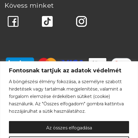
Kövess minket
Fontosnak tartjuk az adatok védelmét
A böngészési élmény fokozása, a személyre szabott
hirdetések vagy tartalmak megjelenítése, valamint a
forgalom elemzése érdekében sütiket (cookie)
használunk. Az "Összes elfogadom" gombra kattintva
hozzájárulhat a sütik használatához.
Az összes elfogadása