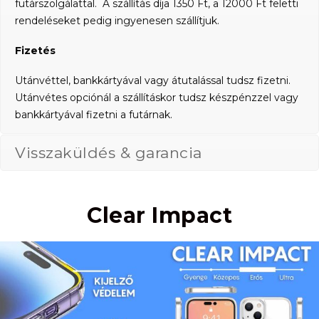
futárszolgálattal. A szállítás díja 1350 Ft, a 12000 Ft feletti
rendeléseket pedig ingyenesen szállítjuk.
Fizetés
Utánvéttel, bankkártyával vagy átutalással tudsz fizetni.
Utánvétes opciónál a szállításkor tudsz készpénzzel vagy
bankkártyával fizetni a futárnak.
Visszaküldés & garancia
Clear Impact