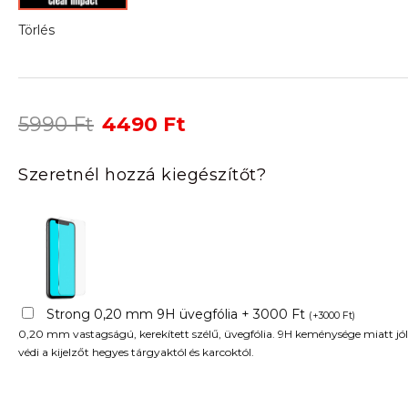
Törlés
Original
Current
5990
Ft
4490
Ft
price
price
was:
is:
Szeretnél hozzá kiegészítőt?
5990 Ft.
4490 Ft.
Strong 0,20 mm 9H üvegfólia + 3000 Ft
(
+
3000
Ft
)
0,20 mm vastagságú, kerekített szélű, üvegfólia. 9H keménysége miatt jól
védi a kijelzőt hegyes tárgyaktól és karcoktól.