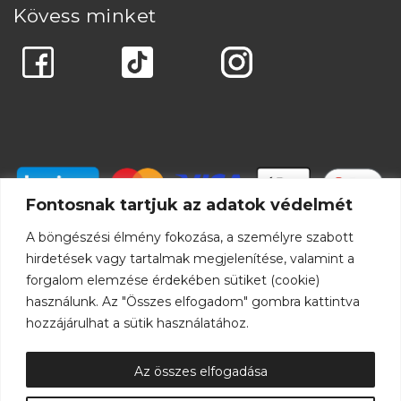
Kövess minket
Fontosnak tartjuk az adatok védelmét
A böngészési élmény fokozása, a személyre szabott
hirdetések vagy tartalmak megjelenítése, valamint a
forgalom elemzése érdekében sütiket (cookie)
használunk. Az "Összes elfogadom" gombra kattintva
hozzájárulhat a sütik használatához.
Az összes elfogadása