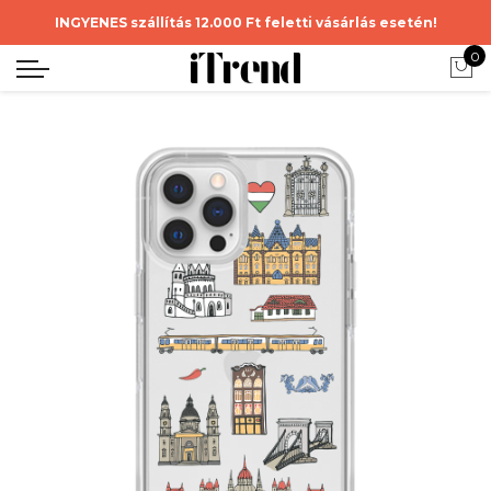
INGYENES szállítás 12.000 Ft feletti vásárlás esetén!
0