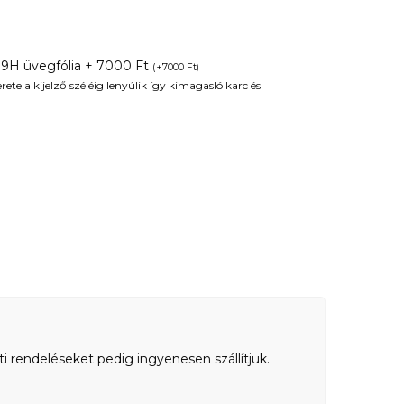
 9H üvegfólia + 7000 Ft
(
+
7000
Ft
)
te a kijelző széléig lenyúlik így kimagasló karc és
ti rendeléseket pedig ingyenesen szállítjuk.