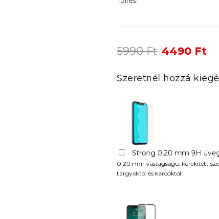
Törlés
Original
Cu
5990
Ft
4490
Ft
price
pr
was:
is:
Szeretnél hozzá kiegé
5990 Ft.
44
Strong 0,20 mm 9H üveg
0,20 mm vastagságú, kerekített szél
tárgyaktól és karcoktól.