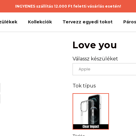
INGYENES szállítás 12.000 Ft feletti vásárlás esetén!
zülékek
Kollekciók
Tervezz egyedi tokot
Páros
Love you
Válassz készüléket
Tok típus