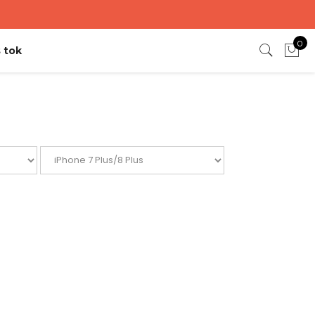
0
 tok