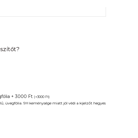
rrent
ice
szítőt?
90 Ft.
fólia + 3000 Ft
(
+
3000
Ft
)
ű, üvegfólia. 9H keménysége miatt jól védi a kijelzőt hegyes