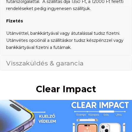
futárszolgálattal. A szállítás díja 1350 Ft, a 12000 Ft feletti
rendeléseket pedig ingyenesen szállítjuk.
Fizetés
Utánvéttel, bankkártyával vagy átutalással tudsz fizetni.
Utánvétes opciónál a szállításkor tudsz készpénzzel vagy
bankkártyával fizetni a futárnak.
Visszaküldés & garancia
Clear Impact