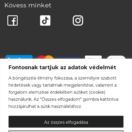
Kövess minket
Fontosnak tartjuk az adatok védelmét
A böngészési élmény fokozása, a személyre szabott
hirdetések vagy tartalmak megjelenítése, valamint a
forgalom elemzése érdekében sütiket (cookie)
használunk. Az "Összes elfogadom" gombra kattintva
hozzájárulhat a sütik használatához.
Az összes elfogadása