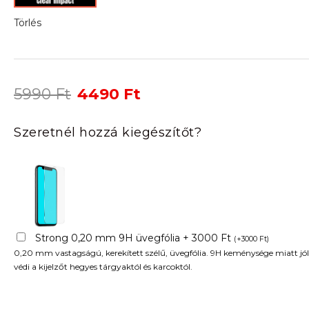
Törlés
Original
Current
5990
Ft
4490
Ft
price
price
was:
is:
Szeretnél hozzá kiegészítőt?
5990 Ft.
4490 Ft.
Strong 0,20 mm 9H üvegfólia + 3000 Ft
(
+
3000
Ft
)
0,20 mm vastagságú, kerekített szélű, üvegfólia. 9H keménysége miatt jól
védi a kijelzőt hegyes tárgyaktól és karcoktól.