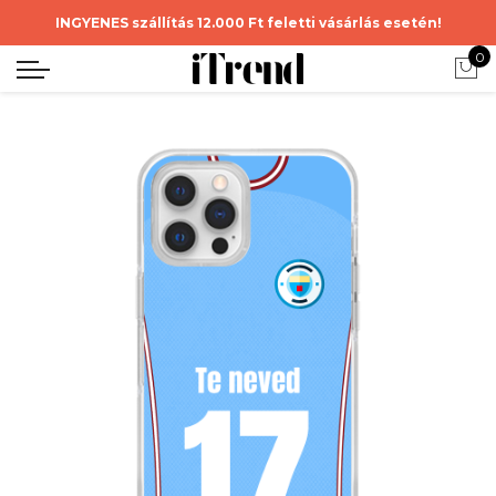
INGYENES szállítás 12.000 Ft feletti vásárlás esetén!
0