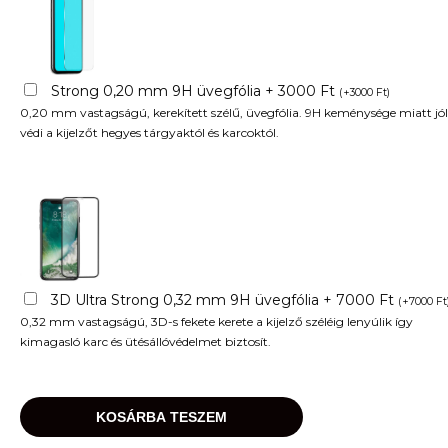
Strong 0,20 mm 9H üvegfólia + 3000 Ft
(
+
3000
Ft
)
0,20 mm vastagságú, kerekített szélű, üvegfólia. 9H keménysége miatt jól
védi a kijelzőt hegyes tárgyaktól és karcoktól.
3D Ultra Strong 0,32 mm 9H üvegfólia + 7000 Ft
(
+
7000
Ft
0,32 mm vastagságú, 3D-s fekete kerete a kijelző széléig lenyúlik így
kimagasló karc és ütésállóvédelmet biztosít.
KOSÁRBA TESZEM