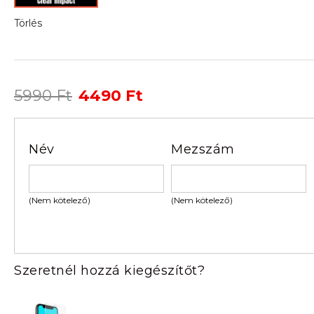
Törlés
Original
Current
5990
Ft
4490
Ft
price
price
was:
is:
5990 Ft.
4490 Ft.
Név
Mezszám
(Nem kötelező)
(Nem kötelező)
Szeretnél hozzá kiegészítőt?