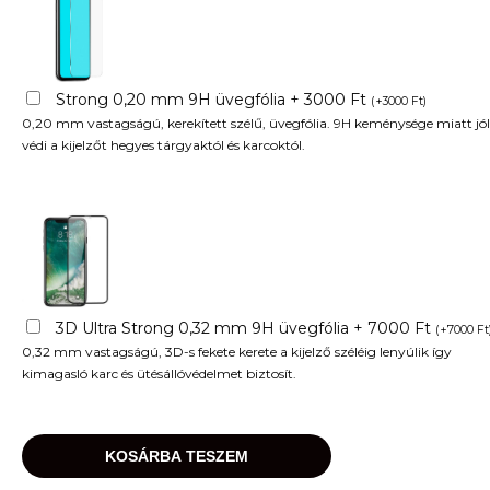
Strong 0,20 mm 9H üvegfólia + 3000 Ft
(
+
3000
Ft
)
0,20 mm vastagságú, kerekített szélű, üvegfólia. 9H keménysége miatt jól
védi a kijelzőt hegyes tárgyaktól és karcoktól.
3D Ultra Strong 0,32 mm 9H üvegfólia + 7000 Ft
(
+
7000
Ft
0,32 mm vastagságú, 3D-s fekete kerete a kijelző széléig lenyúlik így
kimagasló karc és ütésállóvédelmet biztosít.
KOSÁRBA TESZEM