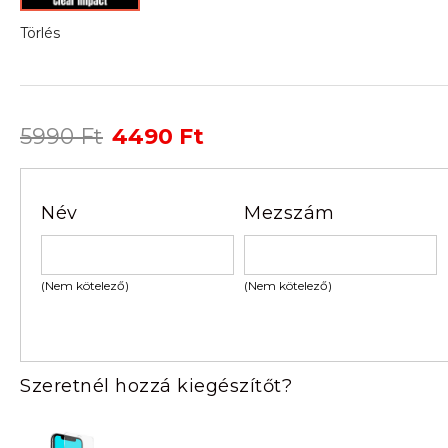
Törlés
Original
Current
5990
Ft
4490
Ft
price
price
was:
is:
5990 Ft.
4490 Ft.
Név
Mezszám
(Nem kötelező)
(Nem kötelező)
Szeretnél hozzá kiegészítőt?