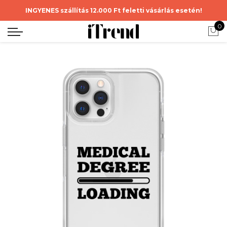
INGYENES szállítás 12.000 Ft feletti vásárlás esetén!
0