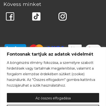
Kövess minket
Fontosnak tartjuk az adatok védelmét
A böngészési élmény fokozása, a személyre szabott
hirdetések vagy tartalmak megjelenítése, valamint a
forgalom elemzése érdekében sütiket (cookie)
használunk. Az "Összes elfogadom" gombra kattintva
hozzájárulhat a sütik használatához.
Az összes elfogadása