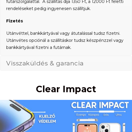
futárszolgálattal. A szállítás díja 1350 Ft, a 12000 Ft feletti
rendeléseket pedig ingyenesen szállítjuk.
Fizetés
Utánvéttel, bankkártyával vagy átutalással tudsz fizetni.
Utánvétes opciónál a szállításkor tudsz készpénzzel vagy
bankkártyával fizetni a futárnak.
Visszaküldés & garancia
Clear Impact