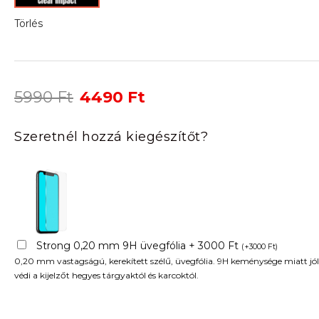
Törlés
Original
Current
5990
Ft
4490
Ft
price
price
was:
is:
Szeretnél hozzá kiegészítőt?
5990 Ft.
4490 Ft.
Strong 0,20 mm 9H üvegfólia + 3000 Ft
(
+
3000
Ft
)
0,20 mm vastagságú, kerekített szélű, üvegfólia. 9H keménysége miatt jól
védi a kijelzőt hegyes tárgyaktól és karcoktól.