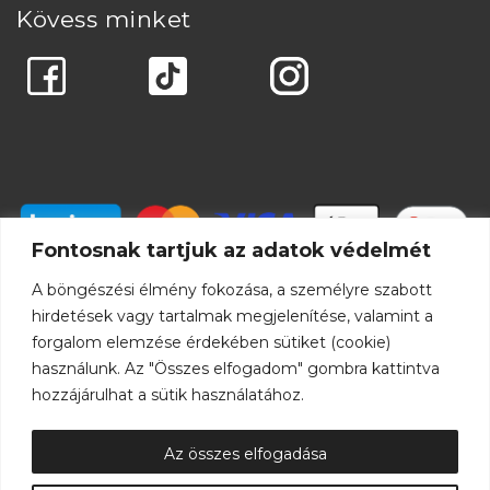
Kövess minket
Fontosnak tartjuk az adatok védelmét
A böngészési élmény fokozása, a személyre szabott
hirdetések vagy tartalmak megjelenítése, valamint a
forgalom elemzése érdekében sütiket (cookie)
használunk. Az "Összes elfogadom" gombra kattintva
hozzájárulhat a sütik használatához.
Az összes elfogadása