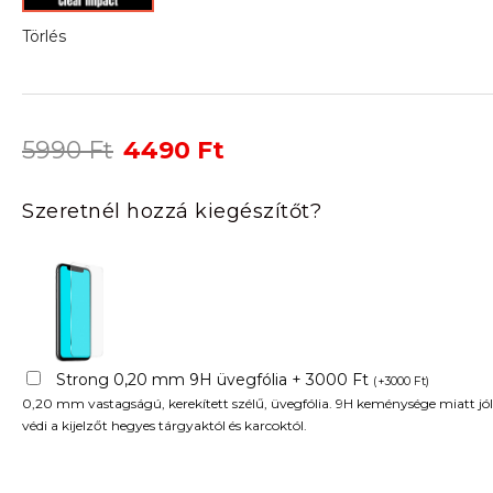
Törlés
Original
Current
5990
Ft
4490
Ft
price
price
was:
is:
Szeretnél hozzá kiegészítőt?
5990 Ft.
4490 Ft.
Strong 0,20 mm 9H üvegfólia + 3000 Ft
(
+
3000
Ft
)
0,20 mm vastagságú, kerekített szélű, üvegfólia. 9H keménysége miatt jól
védi a kijelzőt hegyes tárgyaktól és karcoktól.