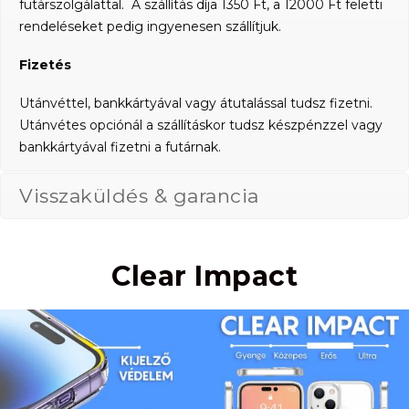
futárszolgálattal. A szállítás díja 1350 Ft, a 12000 Ft feletti
rendeléseket pedig ingyenesen szállítjuk.
Fizetés
Utánvéttel, bankkártyával vagy átutalással tudsz fizetni.
Utánvétes opciónál a szállításkor tudsz készpénzzel vagy
bankkártyával fizetni a futárnak.
Visszaküldés & garancia
Clear Impact